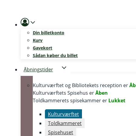
Skip
to
content
Din billetkonto
Kurv
Gavekort
Sådan køber du billet
Åbningstider
Kulturværftet og Bibliotekets reception er
Åb
Kulturværftets Spisehus er
Åben
Toldkammerets spisekammer er
Lukket
Kulturværftet
Toldkammeret
Spisehuset