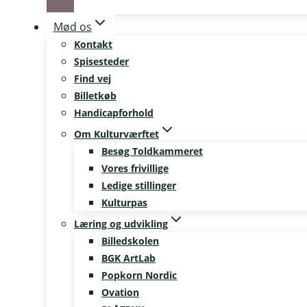
Mød os
Kontakt
Spisesteder
Find vej
Billetkøb
Handicapforhold
Om Kulturværftet
Besøg Toldkammeret
Vores frivillige
Ledige stillinger
Kulturpas
Læring og udvikling
Billedskolen
BGK ArtLab
Popkorn Nordic
Ovation