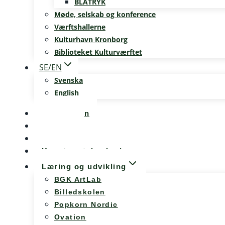
BLÅTRYK
Møde, selskab og konference
Værftshallerne
Kulturhavn Kronborg
Biblioteket Kulturværftet
SE/EN
Svenska
English
Kalenderen
Nyheder
Møde og konference
Kunst og teknologi
Læring og udvikling
BGK ArtLab
Billedskolen
Popkorn Nordic
Ovation