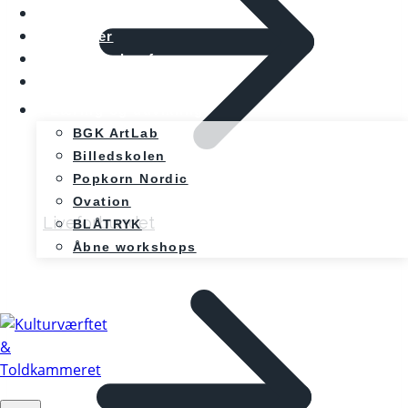
Kalenderen
Nyheder
Møde og konference
Kunst og teknologi
Læring og udvikling
BGK ArtLab
Billedskolen
Popkorn Nordic
Ovation
Liveforbundet
BLÅTRYK
Åbne workshops