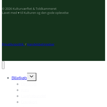
© 2026 Kulturværftet & Toldkammeret
Lavet med ♥ til Kulturen og den gode oplevelse
Privatlivspolitik
/
Handelsbetingelser
Expand
Billetkøb
child
Din profil
menu
Kurv
Liveforbundet
Gavekort