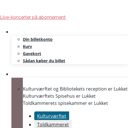
Skip
Live-koncerter på abonnement
to
content
Din billetkonto
Kurv
Gavekort
Sådan køber du billet
Åbningstider
Kulturværftet og Bibliotekets reception er
Lukket
Kulturværftets Spisehus er
Lukket
Toldkammerets spisekammer er
Lukket
Kulturværftet
Tirsdagskoncerter
Toldkammeret