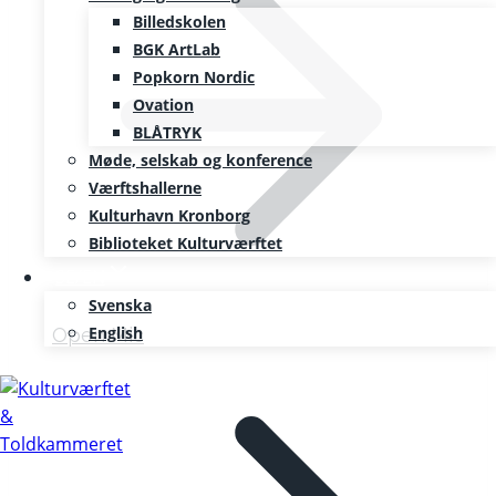
Billedskolen
BGK ArtLab
Popkorn Nordic
Ovation
BLÅTRYK
Møde, selskab og konference
Værftshallerne
Kulturhavn Kronborg
Biblioteket Kulturværftet
SE/EN
Svenska
English
Open Mic