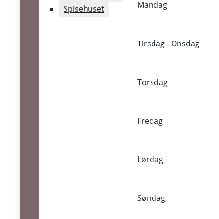
Mandag
Spisehuset
Din weekend starter Tirsdag.
På Toldkammerets scene kan du med
Tirsdag - Onsdag
Tirsdagskoncerterne opleve
opkommende danske artister og
bands spille intimkoncerter lige efter
Torsdag
aftenens fællesspisning i
Spisekammeret.
Fredag
Lørdag
Søndag
No Post Found