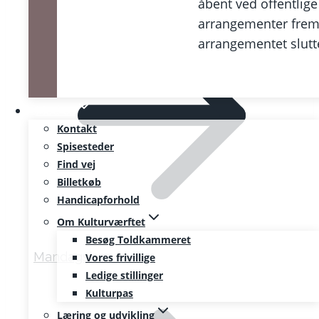
åbent ved offentlige
arrangementer frem 
arrangementet slutt
Mød os
Kontakt
Spisesteder
Find vej
Billetkøb
Handicapforhold
Om Kulturværftet
Besøg Toldkammeret
Mandagsjam
Vores frivillige
Ledige stillinger
Kulturpas
Læring og udvikling