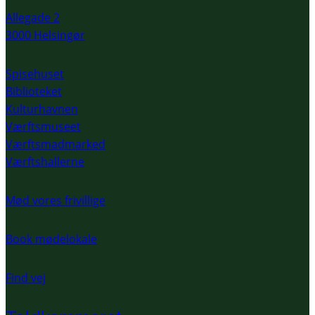
Allegade 2
3000 Helsingør
Spisehuset
Biblioteket
Kulturhavnen
Værftsmuseet
Værftsmadmarked
Værftshallerne
Mød vores frivillige
Book mødelokale
Find vej