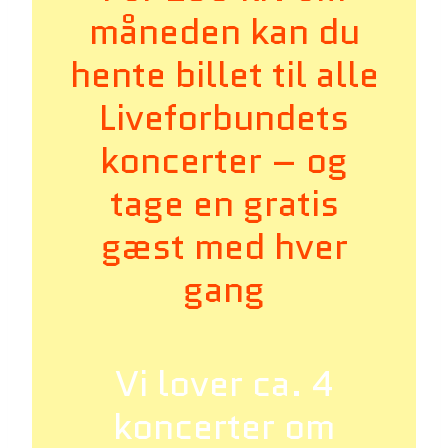
måneden kan du
hente billet til alle
Liveforbundets
koncerter – og
tage en gratis
gæst med hver
gang
Vi lover ca. 4
koncerter om