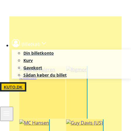
Skip
to
content
Billetkøb
Din billetkonto
Kurv
Gavekort
Sådan køber du billet
KUTO.DK