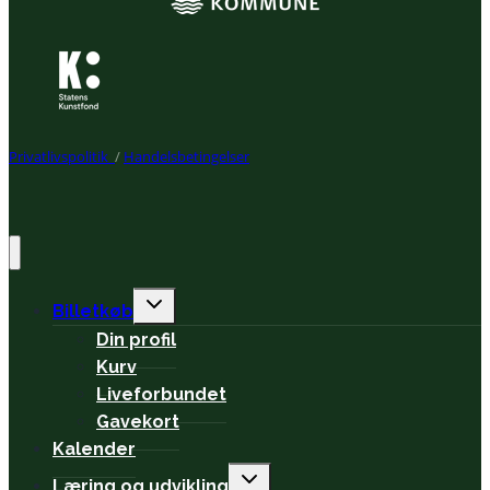
Privatlivspolitik
/
Handelsbetingelser
Expand
Billetkøb
child
Din profil
menu
Kurv
Liveforbundet
Gavekort
Kalender
Expand
Læring og udvikling