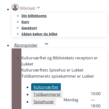
Skip
Billetkøb
to
Din billetkonto
content
Kurv
Gavekort
Sådan køber du billet
Åbningstider
Kulturværftet og Bibliotekets reception er
Lukket
Kulturværftets Spisehus er
Lukket
Toldkammerets spisekammer er
Lukket
Kulturværftet
10:00
Toldkammeret
Mandag
—
Spisehuset
18:00