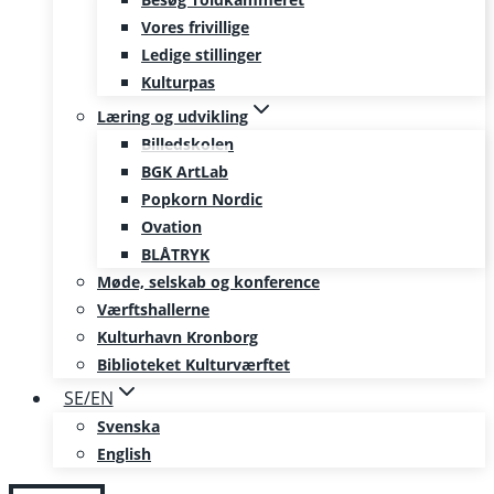
Vores frivillige
Ledige stillinger
Kulturpas
Læring og udvikling
Billedskolen
BGK ArtLab
Popkorn Nordic
Ovation
BLÅTRYK
Møde, selskab og konference
Værftshallerne
Kulturhavn Kronborg
Biblioteket Kulturværftet
SE/EN
Svenska
English