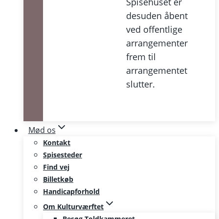
Spisehuset er
desuden åbent
ved offentlige
arrangementer
frem til
arrangementet
slutter.
Mød os
Kontakt
Spisesteder
Find vej
Billetkøb
Handicapforhold
Om Kulturværftet
Besøg Toldkammeret