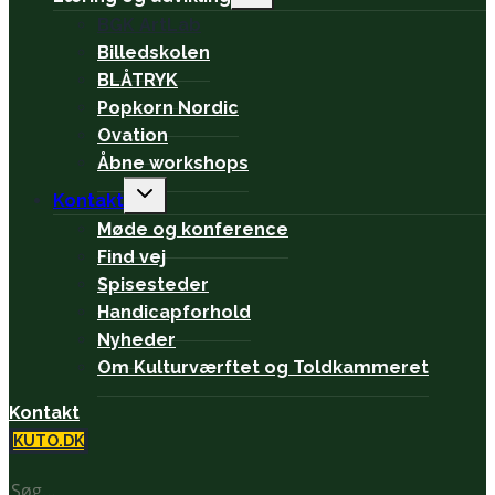
child
BGK ArtLab
menu
Billedskolen
BLÅTRYK
Popkorn Nordic
Ovation
Åbne workshops
Expand
Kontakt
child
Møde og konference
menu
Find vej
Spisesteder
Handicapforhold
Nyheder
Om Kulturværftet og Toldkammeret
Kontakt
KUTO.DK
Søg
Brug