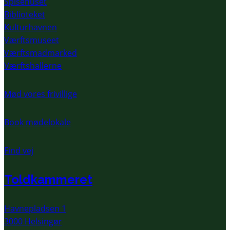
Spisehuset
Biblioteket
Kulturhavnen
Værftsmuseet
Værftsmadmarked
Værftshallerne
Mød vores frivillige
Book mødelokale
Find vej
Toldkammeret
Havnepladsen 1
3000 Helsingør