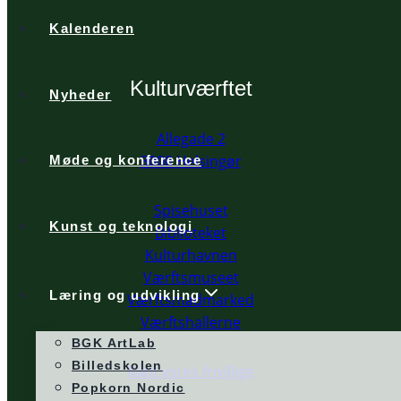
Kalenderen
Kulturværftet
Nyheder
Allegade 2
3000 Helsingør
Møde og konference
Spisehuset
Kunst og teknologi
Biblioteket
Kulturhavnen
Værftsmuseet
Læring og udvikling
Værftsmadmarked
Værftshallerne
BGK ArtLab
Billedskolen
Mød vores frivillige
Popkorn Nordic