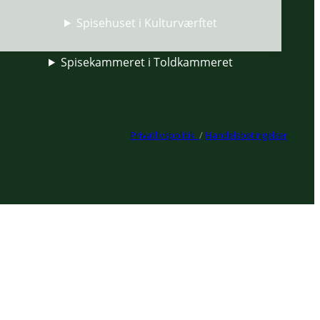
Spisehuset i Kulturværftet
Spisekammeret i Toldkammeret
Privatlivspolitik
/
Handelsbetingelser