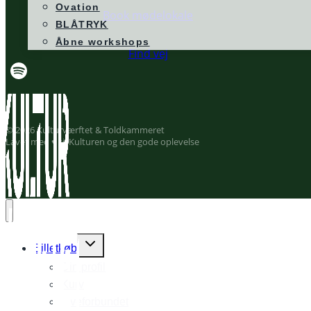
Ovation
Book mødelokale
BLÅTRYK
Åbne workshops
Find vej
© 2026 Kulturværftet & Toldkammeret
Lavet med ♥ til Kulturen og den gode oplevelse
Expand
Billetkøb
child
Din profil
menu
Kurv
Liveforbundet