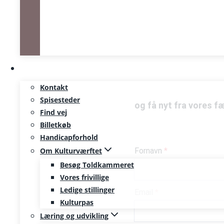
Mød os
Kontakt
Spisesteder
og få nyt fra vores f
Find vej
Billetkøb
Handicapforhold
Om Kulturværftet
Fornavn
Besøg Toldkammeret
Vores frivillige
Ledige stillinger
Email
Kulturpas
Læring og udvikling