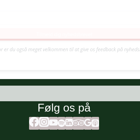
TIlmeld dig nyhedsbrevet
for er du også meget velkommen til at give os feedback på nyhedsbr
Følg os på