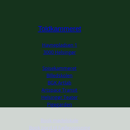
Toldkammeret
Havnepladsen 1
3000 Helsingør
Spisekammeret
Billedskolen
BGK Artlab
Artspace Transit
Helsingør Teater
Pigegarden
Book mødelokale
Book bord til Fællesspisning