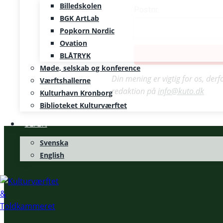
Billedskolen
Postnr.
BGK ArtLab
Popkorn Nordic
Ovation
BLÅTRYK
Møde, selskab og konference
Din mening er vigtig for os, der
Værftshallerne
redaktion på
info@kuto.dk
Kulturhavn Kronborg
Biblioteket Kulturværftet
SE/EN
Svenska
English