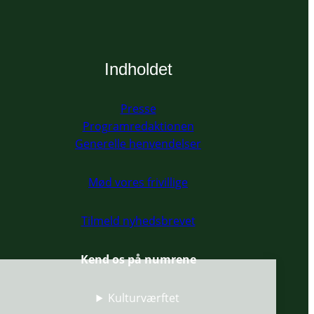
Indholdet
Presse
Programredaktionen
Generelle henvendelser
Mød vores frivillige
Tilmeld nyhedsbrevet
Kend os på numrene
Kulturværftet