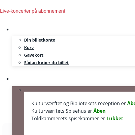
Skip
Live-koncerter på abonnement
to
content
Din billetkonto
Kurv
Gavekort
Sådan køber du billet
Åbningstider
Kulturværftet og Bibliotekets reception er
Åb
Kulturværftets Spisehus er
Åben
Toldkammerets spisekammer er
Lukket