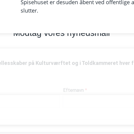
Spisehuset er desuden åbent ved offentlige 
slutter.
Modtag vores nyhedsmail
ællesskaber på Kulturværftet og i Toldkammeret hver 
Efternavn