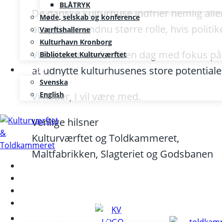
BLÅTRYK
De danske kulturhuse indfrier nemlig aller
Møde, selskab og konference
at spille en endnu større rolle, hvis poli
Værftshallerne
Kulturhavn Kronborg
Vi inviterer derfor til en dag med fokus på
Biblioteket Kulturværftet
SE/EN
at udnytte kulturhusenes store potentiale
Svenska
Vi håber, I vil være med.
English
Venlige hilsner
Kulturværftet og Toldkammeret,
Maltfabrikken, Slagteriet og Godsbanen
Kalenderen
Nyheder
Møde og konference
Kunst og teknologi
Læring og udvikling