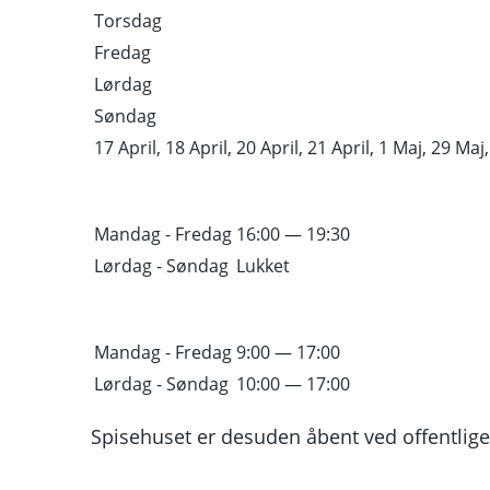
KKOKAMMERE
Torsdag
Fredag
Lørdag
Søndag
rmøde om de danske kulturhuse
17 April, 18 April, 20 April, 21 April, 1 Maj, 29 Maj, 
relevans i samfundet
Mandag - Fredag
16:00 — 19:30
Lørdag - Søndag
Lukket
Tid: Onsdag 21. juni 2023 kl. 10.00-15.00
Sted: Kulturværftet, Store Scene i Helsingør
Mandag - Fredag
9:00 — 17:00
Lørdag - Søndag
10:00 — 17:00
essions
Fotogalleri fra dagen
Fotos i høj opløsning
Spisehuset er desuden åbent ved offentlige
Kulturværftets omtale på
LinkedIn