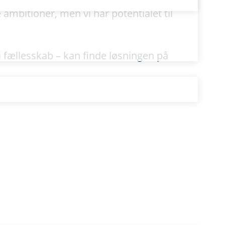
ambitioner, men vi har potentialet til
 i fællesskab – kan finde løsningen på