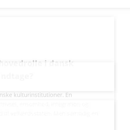
 hovedrolle i dansk
 indtage?
ske kulturinstitutioner. En
trivsel, ensomhed, integration og
id til velfærdsstaten. Men samtidig en