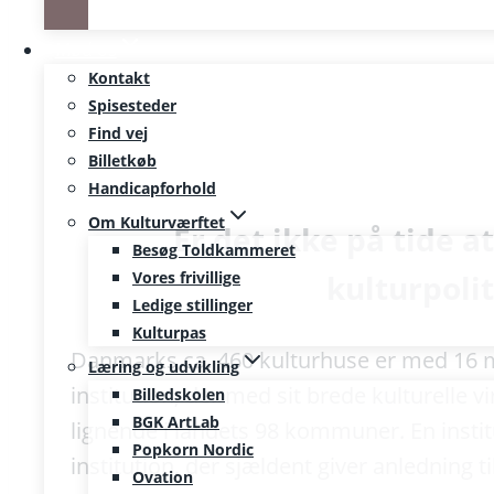
Mød os
Kontakt
Spisesteder
Find vej
Billetkøb
Handicapforhold
Om Kulturværftet
Er det ikke på tide 
Besøg Toldkammeret
Vores frivillige
kulturpolit
Ledige stillinger
Kulturpas
Danmarks ca. 460 kulturhuse er med 16 mi
Læring og udvikling
institution, der med sit brede kulturelle
Billedskolen
BGK ArtLab
lignende i landets 98 kommuner. En institu
Popkorn Nordic
institution, der sjældent giver anledning ti
Ovation