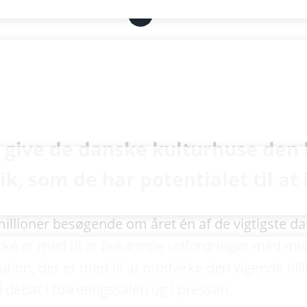
LinkedIn
at give de danske kulturhuse den
ik, som de har potentialet til at
llioner besøgende om året én af de vigtigste dan
 virke er med til at bekæmpe udfordringer med mis
tion, der er med til at modvirke den vigende till
l debat i folketingssalen og i pressen.