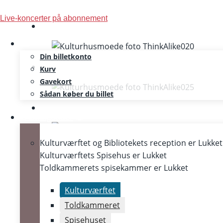
Skip
Live-koncerter på abonnement
to
content
Din billetkonto
Kurv
Gavekort
Sådan køber du billet
Åbningstider
Kulturværftet og Bibliotekets reception er
Lukket
Kulturværftets Spisehus er
Lukket
Toldkammerets spisekammer er
Lukket
KUL
Kulturværftet
Toldkammeret
Spisehuset