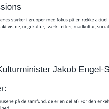
ssions
usenes styrker i grupper med fokus på en række aktue
, aktivisme, ungekultur, iværksætteri, madkultur, socia
Kulturminister Jakob Engel-
r:
rhusene på de samfund, de er en del af? For den enkel
lhed.