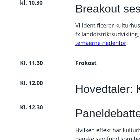
kl. 10.30
Breakout se
Vi identificerer kulturh
fx landdistriktsudvikling
temaerne nedenfor
.
Kl. 11.30
Frokost
Kl. 12.00
Hovedtaler: 
Kl. 12.30
Paneldebatte
Hvilken effekt har kultu
danske samfund som he