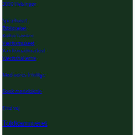
3000 Helsingør
Spisehuset
Biblioteket
Kulturhavnen
Værftsmuseet
Værftsmadmarked
Værftshallerne
Mød vores frivillige
Book mødelokale
Find vej
Toldkammeret