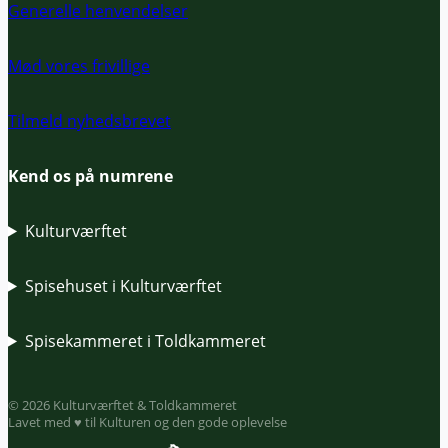
Generelle henvendelser
Mød vores frivillige
Tilmeld nyhedsbrevet
Kend os på numrene
Kulturværftet
Spisehuset i Kulturværftet
Spisekammeret i Toldkammeret
© 2026 Kulturværftet & Toldkammeret
Lavet med ♥ til Kulturen og den gode oplevelse