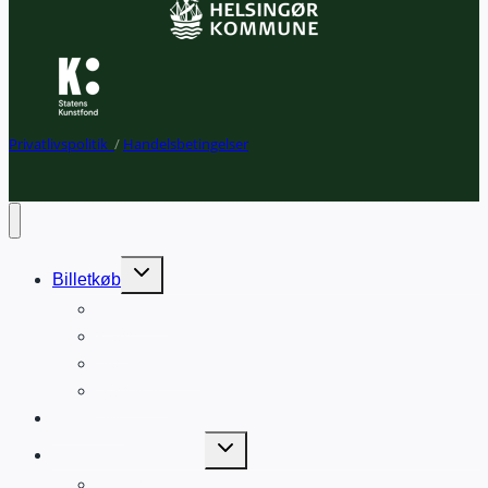
Privatlivspolitik
/
Handelsbetingelser
Expand
Billetkøb
child
Din profil
menu
Kurv
Liveforbundet
Gavekort
Kalender
Expand
Læring og udvikling
child
BGK ArtLab