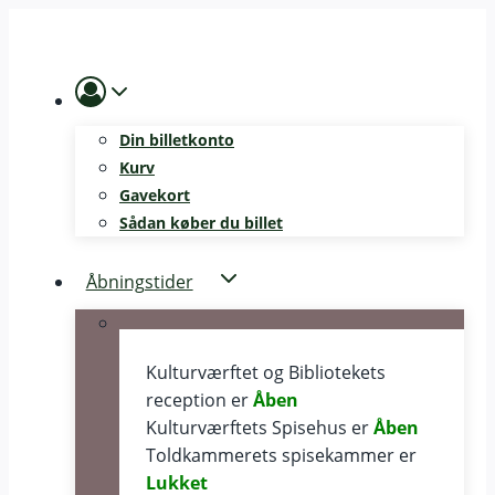
Skip
to
content
Din billetkonto
Kurv
Gavekort
Sådan køber du billet
Åbningstider
Kulturværftet og Bibliotekets
reception er
Åben
Kulturværftets Spisehus er
Åben
Toldkammerets spisekammer er
Lukket