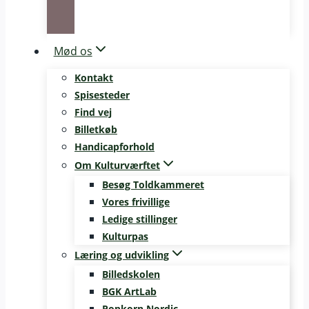
Mød os
Kontakt
Spisesteder
Find vej
Billetkøb
Handicapforhold
Om Kulturværftet
Besøg Toldkammeret
Vores frivillige
Ledige stillinger
Kulturpas
Læring og udvikling
Billedskolen
BGK ArtLab
Popkorn Nordic