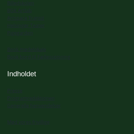
Billedskolen
BGK Artlab
Artspace Transit
Helsingør Teater
Pigegarden
Book mødelokale
Book bord til Fællesspisning
Indholdet
Presse
Programredaktionen
Generelle henvendelser
Mød vores frivillige