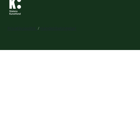
Privatlivspolitik
/
Handelsbetingelser
Expand
Billetkøb
child
Din profil
menu
Kurv
Liveforbundet
Gavekort
Kalender
Expand
Læring og udvikling
child
BGK ArtLab
menu
Billedskolen