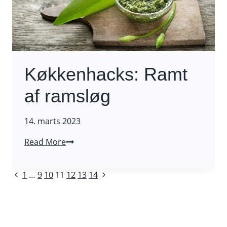
Køkkenhacks: Ramt
af ramsløg
14. marts 2023
Køkkenhacks:
Read More
Ramt
af
Page
Previous
Next
1
…
9
10
11
12
13
14
ramsløg
Page
Page
navigation