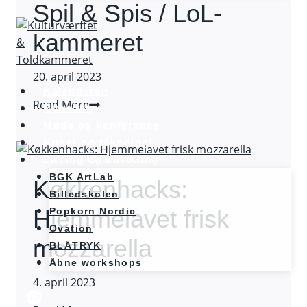
Spil & Spis / LoL-
kammeret
20. april 2023
Kalenderen
Spil
Read More
Nyheder
&
Møde og konference
Spis
Kunst og teknologi
/
Læring og udvikling
LoL-
BGK ArtLab
Køkkenhacks:
kammeret
Billedskolen
Hjemmelavet frisk
Popkorn Nordic
Ovation
mozzarella
BLÅTRYK
Åbne workshops
4. april 2023