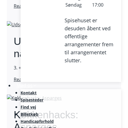
Søndag
17:00
Toldkammeret
Read More
udvider
fællesskabet
Spisehuset er
omkring
desuden åbent ved
måltidet
offentlige
Udsolgt: Sanseture i
arrangementer frem
naturen
til arrangementet
slutter.
3. + 10. maj 2023
Udsolgt:
Read More
Mød os
Sanseture
Kontakt
i
Spisesteder
naturen
Find vej
Køkkenhacks:
Billetkøb
Handicapforhold
Asparges