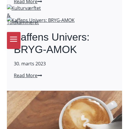
Køkkenhacks:
Read More
Hjemmelavet
frisk
mozzarella
Kaffens Univers:
BRYG-AMOK
30. marts 2023
Kaffens
Read More
Univers:
BRYG-
AMOK