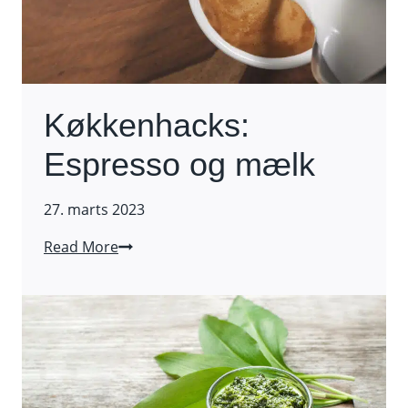
Køkkenhacks:
Espresso og mælk
27. marts 2023
Køkkenhacks:
Read More
Espresso
og
mælk