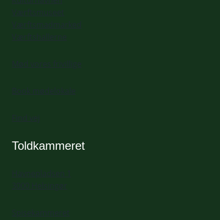
Kulturhavnen
Værftsmuseet
Værftsmadmarked
Værftshallerne
Mød vores frivillige
Book mødelokale
Find vej
Toldkammeret
Havnepladsen 1
3000 Helsingør
Spisekammeret