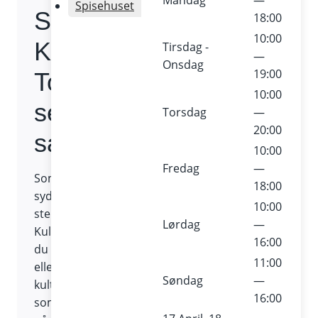
Mandag
—
Spisehuset
Sommeren på
18:00
10:00
Kulturværftet og
Tirsdag -
—
Onsdag
19:00
Toldkammeret: Fra
10:00
sejl-til-koncerter til
Torsdag
—
20:00
sanketure
10:00
Fredag
—
Sommeren kommer til at summe af hygge,
18:00
syde med madoplevelser og simre af
10:00
stemningsfulde kulturoplevelser på
Lørdag
—
Kulturværftet og i Toldkammeret. Hvad enten
16:00
du er lille eller stor, ung eller ældre, dig selv
11:00
eller sammen med flere, så er der masser af
Søndag
—
kulturelle oplevelser i vente. Find hele
16:00
sommerprogrammet, menuer og åbningstider