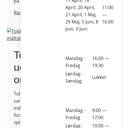
17 April, 18
på kuto.dk/sommer
April, 20 April,
11:00
Sommeren
Read More
21 April, 1 Maj,
—
på
29 Maj, 5 Juni, 8
16:00
Kulturværftet
Juni, 9 Juni
og
Toldkammeret:
Fra
Toldkammeret
sejl-
Mandag -
16:00 —
til-
udvider fællesskabet
Fredag
19:30
koncerter
Lørdag -
til
omkring måltidet
Lukket
Søndag
sanketure
Toldkammeret inviterer på fire årlige
sanketure og byder på madlavningskurser
inden Fællesspisningen i to nye program-
Mandag -
9:00 —
formater ”Smag på årstiden” og ”Fælles om
Fredag
17:00
spisningen”.
Lørdag -
10:00 —