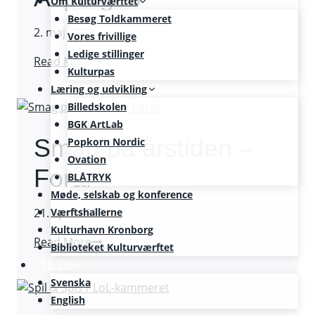
Om Kulturværftet
Besøg Toldkammeret
2. maj 2023
Vores frivillige
Ledige stillinger
Køkkenhacks:
Read More
Kulturpas
Asparges
Læring og udvikling
Billedskolen
BGK ArtLab
Smag på årstiden –
Popkorn Nordic
Ovation
Forår
BLÅTRYK
Møde, selskab og konference
21. april 2023
Værftshallerne
Kulturhavn Kronborg
Smag
Read More
Biblioteket Kulturværftet
på
SE/EN
årstiden
Svenska
–
English
Forår