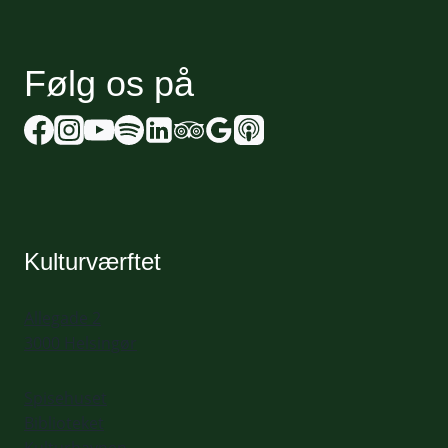
Følg os på
Kulturværftet
Allegade 2
3000 Helsingør
Spisehuset
Biblioteket