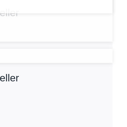
ller
ller