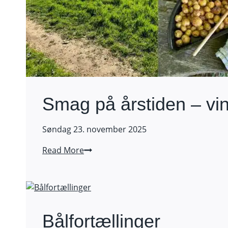
Smag på årstiden – vin
Søndag 23. november 2025
Smag
Read More
på
årstiden
–
vinter
Bålfortællinger