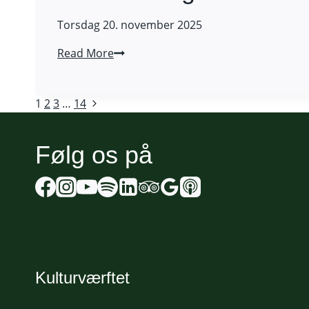
Torsdag 20. november 2025
Bålfortællinger
Read More
Page
Next
1
2
3
…
14
Page
navigation
Følg os på
Kulturværftet