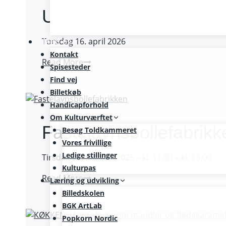
Ulvemad
Torsdag 16. april 2026
Mød os
Kontakt
Ulvemad
Read More
Spisesteder
Find vej
Billetkøb
Handicapforhold
Om Kulturværftet
Fastelavnsbollefabrikk
Besøg Toldkammeret
Vores frivillige
Ledige stillinger
Tirsdag 10. februar 2026 – kl. 11.00 + kl. 13.00
Kulturpas
Fastelavnsbollefabrikken
Read More
Læring og udvikling
Billedskolen
BGK ArtLab
Popkorn Nordic