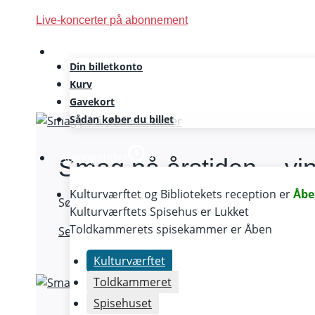
Skip
Live-koncerter på abonnement
to
content
Din billetkonto
Gastro
Kurv
Gavekort
Sådan køber du billet
Åbningstider
Smag på årstiden – vin
Kulturværftet og Bibliotekets reception er
Åbe
Søndag 22. november 2026
Kulturværftets Spisehus er
Lukket
Toldkammerets spisekammer er
Åben
Smag
Se mere
på
Kulturværftet
årstiden
Toldkammeret
–
vinter
Spisehuset