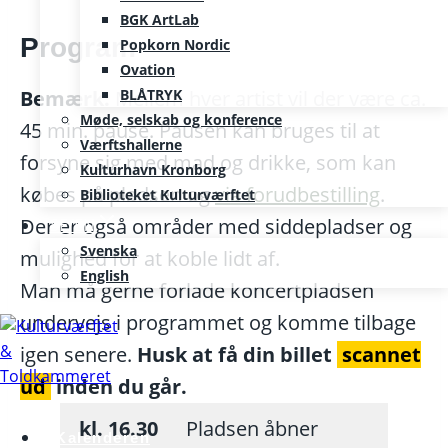
BGK ArtLab
Program
Popkorn Nordic
Ovation
BLÅTRYK
Bemærk:
Mellem hver artist vil der være ca.
Møde, selskab og konference
45 min. pause. Pausen kan bruges til at
Værftshallerne
forsyne sig med mad og drikke, som kan
Kulturhavn Kronborg
købes på pladsen og
via forudbestilling
.
Biblioteket Kulturværftet
Der er også områder med siddepladser og
SE/EN
Svenska
mulighed for at koble lidt af.
English
Man må gerne forlade koncertpladsen
undervejs i programmet og komme tilbage
igen senere.
Husk at få din billet
scannet
ud
inden du går
.
kl. 16.30
Pladsen åbner
Kalenderen