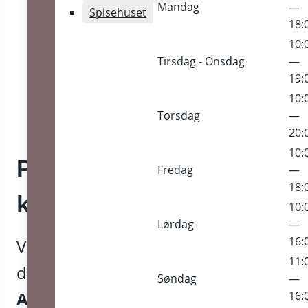
Mandag
—
Spisehuset
18:
10:
Tirsdag - Onsdag
—
19:
10:
Torsdag
—
20:
10:
Praktisk information om
Fredag
—
18:
koncerten
10:
Lørdag
—
16:
Vi glæder os til at se dig til koncert
11:
den 26. juni med
MEDINA
,
TV-2
og
Søndag
—
Annika
. Vært:
Line Kirsten
16: