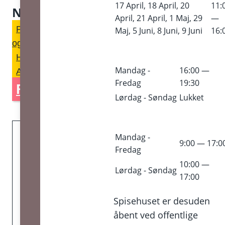
17 April, 18 April, 20
11:
Nikolajsen
April, 21 April, 1 Maj, 29
—
Program
Indgang
Koncertpladsen
Mad
Maj, 5 Juni, 8 Juni, 9 Juni
16:
og drikke
Børn
Må jeg … ?
Handicapforhold
Parkering og transport
Mandag -
16:00 —
Ankomst i båd
Sortering
Fredag
19:30
Forudbestil mad her
Lørdag - Søndag
Lukket
Mandag -
9:00 — 17:0
Fredag
Del med dine
10:00 —
Lørdag - Søndag
venner
17:00
Spisehuset er desuden
Vi anbefaler, at du deler denne
åbent ved offentlige