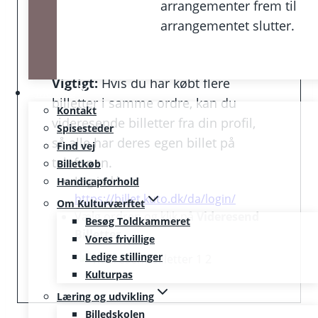
information med dem, du skal være
arrangementer frem til
i selskab med. Send dette link:
arrangementet slutter.
https://kuto.dk/velkommen-til-
koncert/
Vigtigt:
Hvis du har købt flere
Mød os
billetter i samme ordre, kan du
Kontakt
videresende billetter fra din profil,
Spisesteder
så alle har deres egen billet på
Find vej
telefonen.
Billetkøb
Log ind her:
Handicapforhold
https://billet.kuto.dk/da/login/
Om Kulturværftet
Vælg ordren og klik på
Videresend
Besøg Toldkammeret
Billetter
Vores frivillige
Ledige stillinger
Kulturpas
Læring og udvikling
Billedskolen