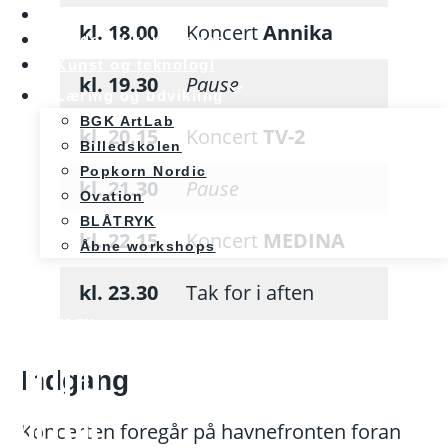
Nyheder
kl. 18.00
Koncert
Annika
Møde og konference
Kunst og teknologi
kl. 19.30
Pause
Læring og udvikling
BGK ArtLab
kl. 20.15
Koncert
TV-2
Billedskolen
Popkorn Nordic
kl. 21.30
Pause
Ovation
BLÅTRYK
kl. 22.15
Koncert
MEDINA
Åbne workshops
kl. 23.30
Tak for i aften
Indgang
Koncerten foregår på havnefronten foran