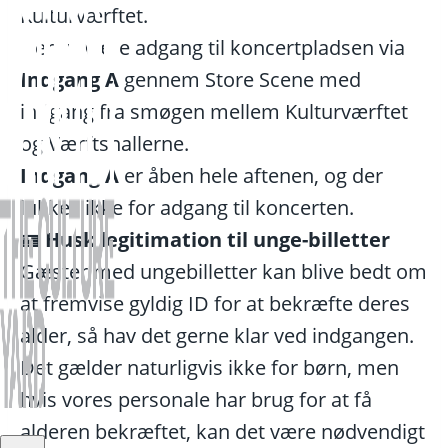
Kulturværftet.
Der vil være adgang til koncertpladsen via
Indgang A
gennem Store Scene med
indgang fra smøgen mellem Kulturværftet
og Værftshallerne.
Indgang A
er åben hele aftenen, og der
lukkes ikke for adgang til koncerten.
🪪 Husk legitimation til unge-billetter
Gæster med ungebilletter kan blive bedt om
at fremvise gyldig ID for at bekræfte deres
alder, så hav det gerne klar ved indgangen.
Det gælder naturligvis ikke for børn, men
hvis vores personale har brug for at få
alderen bekræftet, kan det være nødvendigt