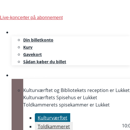
Skip
Live-koncerter på abonnement
to
content
Din billetkonto
Velkommen til koncert
Kurv
Gavekort
Sådan køber du billet
Åbningstider
Kulturværftet og Bibliotekets reception er
Lukket
Kulturværftets Spisehus er
Lukket
Toldkammerets spisekammer er
Lukket
Kulturværftet
10:
Toldkammeret