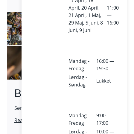
17 April, 18
Fennikel
April, 20 April,
11:00
og
21 April, 1 Maj,
—
ærter
29 Maj, 5 Juni, 8
16:00
Juni, 9 Juni
Mandag -
16:00 —
Fredag
19:30
Lørdag -
Lukket
Søndag
Brætspil for familien
Søndag 16. juni 2024 / Fri entré
Mandag -
9:00 —
Brætspil
Read More
Fredag
17:00
for
Lørdag -
10:00 —