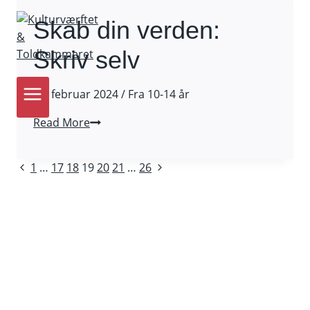
selv
Skab din verden:
Skriv selv
24. februar 2024 / Fra 10-14 år
Skab
Read More
din
verden:
Page
Previous
Next
1
…
17
18
19
20
21
…
26
Skriv
Page
Page
selv
navigation