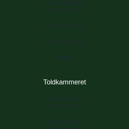
Værftsmadmarked
Værftshallerne
Mød vores frivillige
Book mødelokale
Find vej
Toldkammeret
Havnepladsen 1
3000 Helsingør
Spisekammeret
Billedskolen