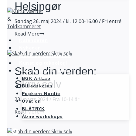
Helsingør
Søndag 26. maj 2024 / kl. 12.00-16.00 / Fri entré
RC
Read More
Grand
Kalenderen
Prix
Nyheder
Helsingør
Møde og konference
Kunst og teknologi
Skab din verden:
Læring og udvikling
BGK ArtLab
Skriv selv
Billedskolen
Popkorn Nordic
23. marts 2024 / Fra 10-14 år
Ovation
BLÅTRYK
Skab
Read More
Åbne workshops
din
verden:
Skriv