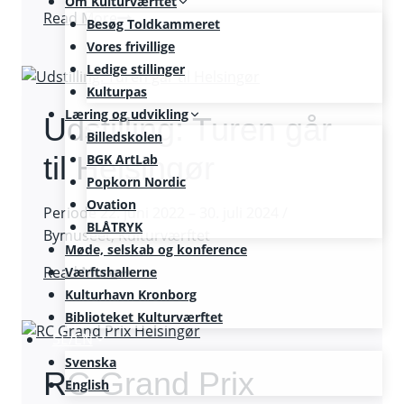
Om Kulturværftet
Køkkenhacks:
Read More
Besøg Toldkammeret
Fennikel
Vores frivillige
og
Ledige stillinger
ærter
Kulturpas
Læring og udvikling
Udstilling: Turen går
Billedskolen
til Helsingør
BGK ArtLab
Popkorn Nordic
Ovation
Periode 22. juni 2022 – 30. juli 2024 /
BLÅTRYK
Bymuseet, Kulturværftet
Møde, selskab og konference
Udstilling:
Read More
Værftshallerne
Turen
Kulturhavn Kronborg
går
Biblioteket Kulturværftet
til
SE/EN
Helsingør
Svenska
RC Grand Prix
English