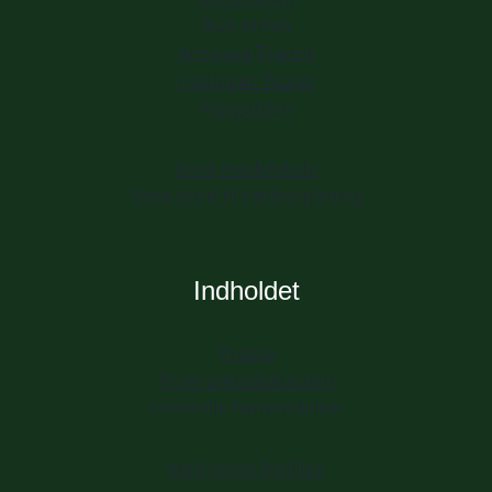
BGK Artlab
Artspace Transit
Helsingør Teater
Pigegarden
Book mødelokale
Book bord til Fællesspisning
Indholdet
Presse
Programredaktionen
Generelle henvendelser
Mød vores frivillige