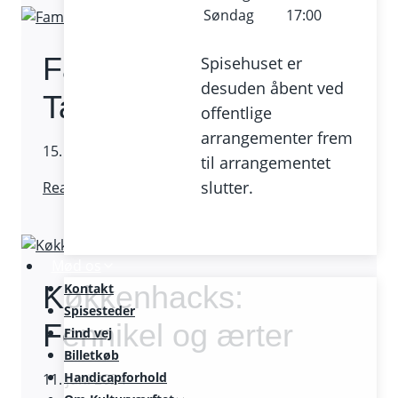
familien
Søndag
17:00
Familiekoncert: Tikke
Spisehuset er
desuden åbent ved
Takke Trio
offentlige
arrangementer frem
15. juni 2024 / Liveforbundet
til arrangementet
Familiekoncert:
slutter.
Read More
Tikke
Takke
Trio
Mød os
Køkkenhacks:
Kontakt
Spisesteder
Fennikel og ærter
Find vej
Billetkøb
Handicapforhold
11. juni 2024