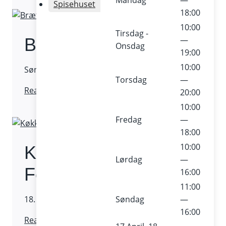
Mandag
—
Spisehuset
Kulturhavnen
18:00
10:00
Tirsdag -
Brætspil for familien
—
Onsdag
19:00
10:00
Søndag 30. juni 2024 / Fri entré
Torsdag
—
Brætspil
Read More
20:00
for
10:00
familien
Fredag
—
18:00
10:00
Køkkenhacks:
Lørdag
—
Fennikel og ærter
16:00
11:00
18. juni 2024
Søndag
—
16:00
Køkkenhacks:
Read More