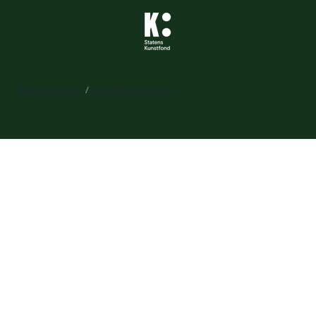
Privatlivspolitik
/
Handelsbetingelser
Expand
Billetkøb
child
Din profil
menu
Kurv
Liveforbundet
Gavekort
Kalender
Expand
Læring og udvikling
child