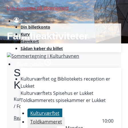
Skip
Live-koncerter på abonnement
to
content
Din billetkonto
Familieaktiviteter
Kurv
Gavekort
Sådan køber du billet
Åbningstider
Sommertegning i
Kulturværftet og Bibliotekets reception er
Kulturhavnen
Lukket
Kulturværftets Spisehus er
Lukket
Kursus: Mandag 1. juli – onsdag 3. juli / Uge 27
Toldkammerets spisekammer er
Lukket
/ For børn 7-12 år
Kulturværftet
Sommertegning
Read More
10:00
Toldkammeret
i