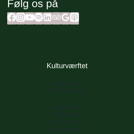
Følg os på
Kulturværftet
Allegade 2
3000 Helsingør
Spisehuset
Biblioteket
Kulturhavnen
Værftsmuseet