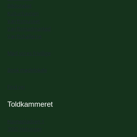
Biblioteket
Kulturhavnen
Værftsmuseet
Værftsmadmarked
Værftshallerne
Mød vores frivillige
Book mødelokale
Find vej
Toldkammeret
Havnepladsen 1
3000 Helsingør