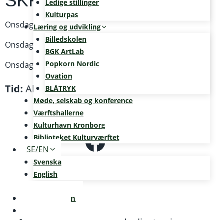
SKRIV
Ledige stillinger
Kulturpas
Onsdag 10. januar 2024
Læring og udvikling
Billedskolen
Onsdag 24. januar 2024
BGK ArtLab
Popkorn Nordic
Onsdag 21. februar 2024
Ovation
Tid:
Alle dage kl. 19.00-21.00 –
Fri entré
BLÅTRYK
Møde, selskab og konference
Værftshallerne
Kulturhavn Kronborg
Facebook
Biblioteket Kulturværftet
SE/EN
Svenska
English
Kalenderen
Nyheder