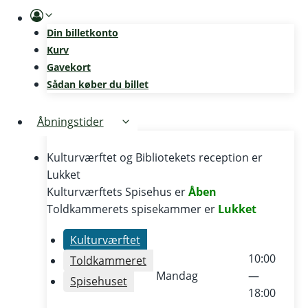
Skip
to
Din billetkonto
content
Kurv
Gavekort
Sådan køber du billet
Åbningstider
Kulturværftet og Bibliotekets reception er
Lukket
Kulturværftets Spisehus er
Åben
Toldkammerets spisekammer er
Lukket
Kulturværftet
10:00
Toldkammeret
Mandag
—
Spisehuset
18:00