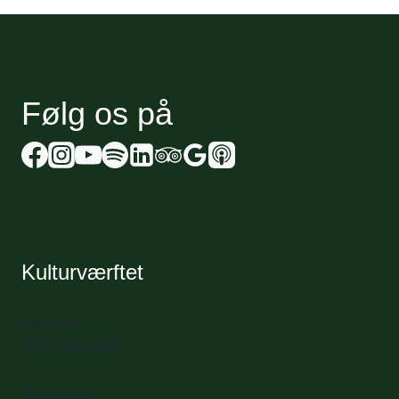
Følg os på
Kulturværftet
Allegade 2
3000 Helsingør
Spisehuset