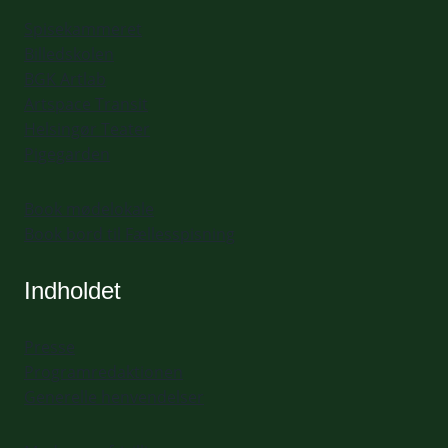
Spisekammeret
Billedskolen
BGK Artlab
Artspace Transit
Helsingør Teater
Pigegarden
Book mødelokale
Book bord til Fællesspisning
Indholdet
Presse
Programredaktionen
Generelle henvendelser