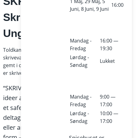
SKRIV –
1 Maj, 29 Maj, 5
16:00
Juni, 8 Juni, 9 Juni
Skriveværksted for
Unge
Mandag -
16:00 —
Fredag
19:30
Toldkammerets dagligstue præsenterer et nyt
Lørdag -
skriveværksted for unge. Har du en forfatter
Lukket
Søndag
gemt i dig, eller vil du bare prøve noget nyt – så
er skriveværkstedet noget for dig!
“SKRIV” giver mulighed for at prøve
Mandag -
9:00 —
ideer af, blive inspireret og få feedback i
Fredag
17:00
et safe space med andre unge. Som
Lørdag -
10:00 —
deltager vil man oftest få et tema, ord
Søndag
17:00
eller andet som man kan udforske i fri
form – så om du vil skrive eventyr eller
Spisehuset er