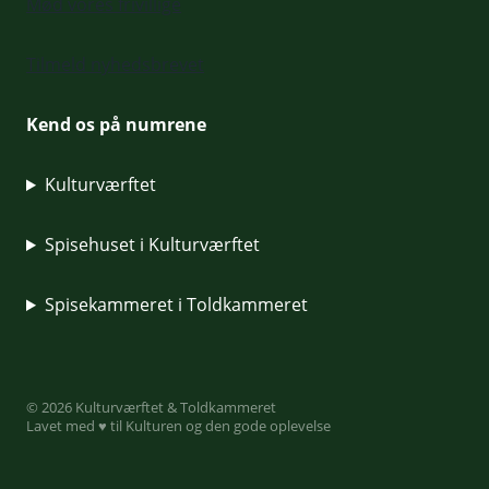
Mød vores frivillige
Tilmeld nyhedsbrevet
Kend os på numrene
Kulturværftet
Spisehuset i Kulturværftet
Spisekammeret i Toldkammeret
© 2026 Kulturværftet & Toldkammeret
Lavet med ♥ til Kulturen og den gode oplevelse