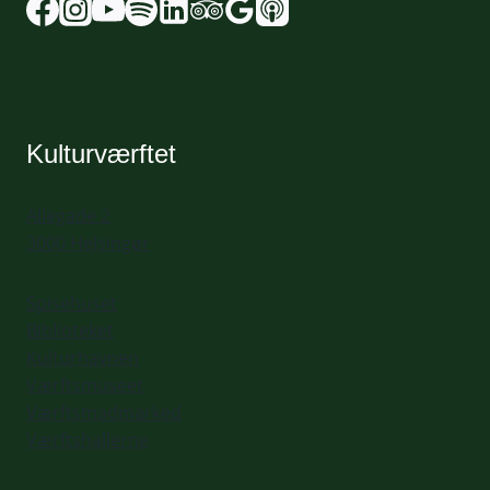
Kulturværftet
Allegade 2
3000 Helsingør
Spisehuset
Biblioteket
Kulturhavnen
Værftsmuseet
Værftsmadmarked
Værftshallerne