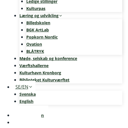
Ledige stillinger
Kulturpas
Læring og udvikling
Billedskolen
BGK ArtLab
Popkorn Nordic
Ovation
BLÅTRYK
Møde, selskab og konference
Værftshallerne
Kulturhavn Kronborg
Biblioteket Kulturværftet
SE/EN
Svenska
English
Kalenderen
Nyheder