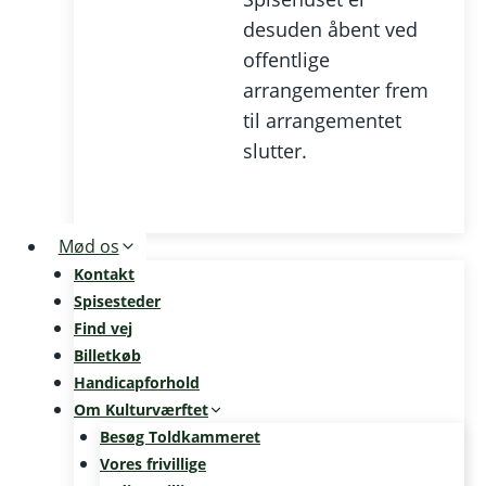
desuden åbent ved
offentlige
arrangementer frem
til arrangementet
slutter.
Mød os
Kontakt
Spisesteder
Find vej
Billetkøb
Handicapforhold
Om Kulturværftet
Besøg Toldkammeret
Vores frivillige