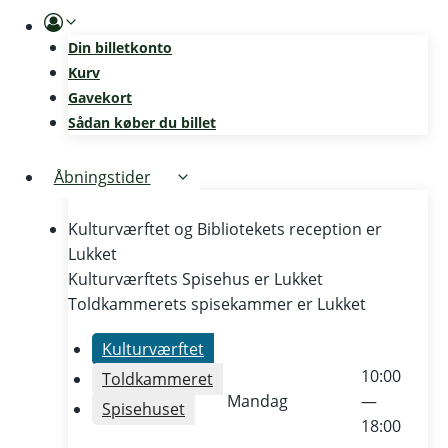
Skip
to
Din billetkonto
content
Kurv
Gavekort
Sådan køber du billet
Åbningstider
Kulturværftet og Bibliotekets reception er
Lukket
Kulturværftets Spisehus er
Lukket
Toldkammerets spisekammer er
Lukket
Kulturværftet
10:00
Toldkammeret
Mandag
—
Spisehuset
18:00