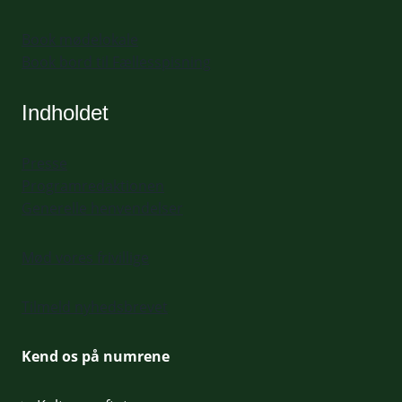
Book mødelokale
Book bord til Fællesspisning
Indholdet
Presse
Programredaktionen
Generelle henvendelser
Mød vores frivillige
Tilmeld nyhedsbrevet
Kend os på numrene