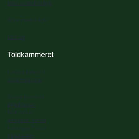
Mød vores frivillige
Book mødelokale
Find vej
Toldkammeret
Havnepladsen 1
3000 Helsingør
Spisekammeret
Billedskolen
BGK Artlab
Artspace Transit
Helsingør Teater
Pigegarden