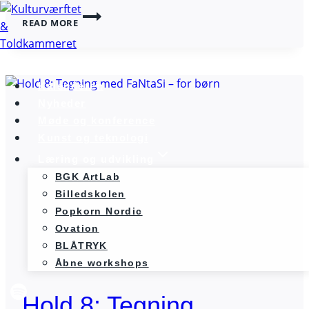
HOLD
READ MORE
7:
KLASSISK
TEGNING
OG
ILLUSTRATION
Kalenderen
Nyheder
Møde og konference
Kunst og teknologi
Læring og udvikling
BGK ArtLab
Billedskolen
Popkorn Nordic
Ovation
BLÅTRYK
Åbne workshops
Hold 8: Tegning