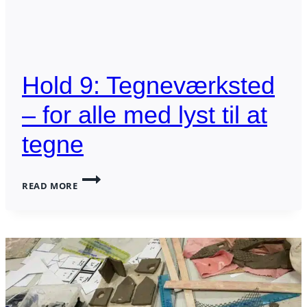
Hold 9: Tegneværksted
– for alle med lyst til at
tegne
HOLD
READ MORE
9:
TEGNEVÆRKSTED
–
FOR
ALLE
MED
LYST
TIL
AT