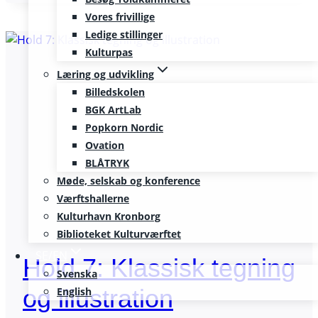
LEG
Vores frivillige
OG
Ledige stillinger
FORM
Kulturpas
Læring og udvikling
Billedskolen
BGK ArtLab
Popkorn Nordic
Ovation
BLÅTRYK
Møde, selskab og konference
Værftshallerne
Kulturhavn Kronborg
Biblioteket Kulturværftet
SE/EN
Hold 7: Klassisk tegning
Svenska
og illustration
English