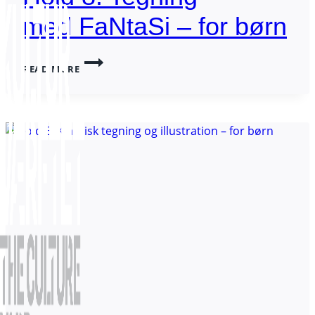
med FaNtaSi – for børn
HOLD
READ MORE
8:
TEGNING
MED FANTASI
–
FOR
BØRN