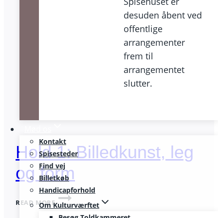
Spisehuset er
desuden åbent ved
offentlige
arrangementer
frem til
arrangementet
slutter.
Mød os
Kontakt
Hold 1: Billedkunst, leg
Spisesteder
Find vej
og form
Billetkøb
Handicapforhold
HOLD
READ MORE
Om Kulturværftet
1:
BILLEDKUNST,
Besøg Toldkammeret