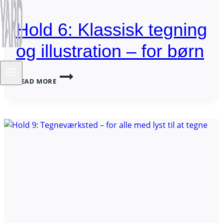
Hold 6: Klassisk tegning
og illustration – for børn
HOLD
READ MORE
6:
KLASSISK
TEGNING
OG
ILLUSTRATION
–
FOR
BØRN