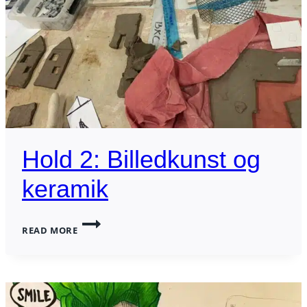
TEGNE
Hold 2: Billedkunst og
keramik
HOLD
READ MORE
2:
BILLEDKUNST
OG
KERAMIK