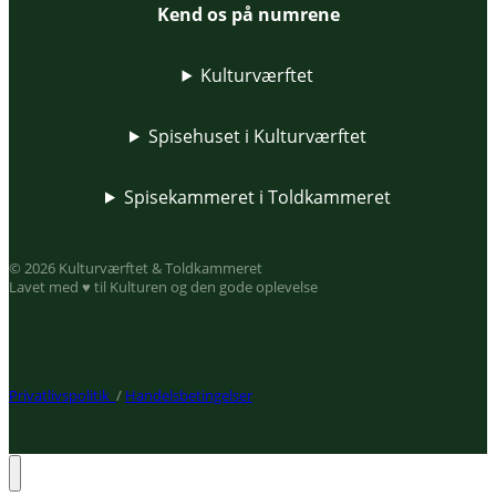
Kend os på numrene
Kulturværftet
Spisehuset i Kulturværftet
Spisekammeret i Toldkammeret
© 2026 Kulturværftet & Toldkammeret
Lavet med ♥ til Kulturen og den gode oplevelse
Privatlivspolitik
/
Handelsbetingelser