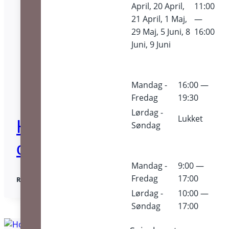
April, 20 April,
11:00
21 April, 1 Maj,
—
29 Maj, 5 Juni, 8
16:00
Juni, 9 Juni
Mandag -
16:00 —
Fredag
19:30
Lørdag -
Lukket
Hold 5: Klassisk tegning
Søndag
og illustration
Mandag -
9:00 —
HOLD
Fredag
17:00
READ MORE
5:
Lørdag -
10:00 —
KLASSISK
TEGNING
Søndag
17:00
OG
ILLUSTRATION