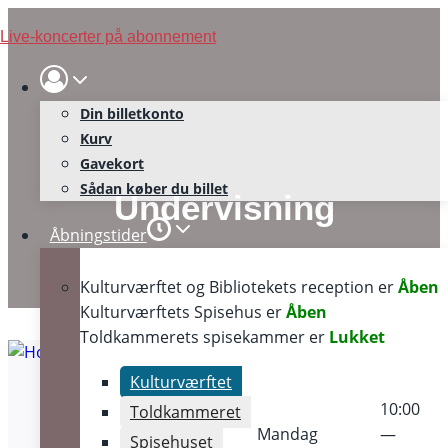
Skip
Live-koncerter på abonnement
to
content
Din billetkonto
Kurv
Gavekort
Sådan køber du billet
Undervisning
Åbningstider
Kulturværftet og Bibliotekets reception er
Åben
Kulturværftets Spisehus er
Åben
Toldkammerets spisekammer er
Lukket
Kulturværftet
10:00
Toldkammeret
Mandag
—
Spisehuset