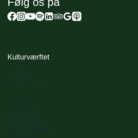
Følg os på
Kulturværftet
Allegade 2
3000 Helsingør
Spisehuset
Biblioteket
Kulturhavnen
Værftsmuseet
Værftsmadmarked
Værftshallerne