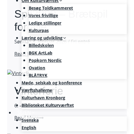
Om Kulturværftet
Besøg Toldkammeret
Spil3000 – Brætspil
Vores frivillige
Ledige stillinger
for alle
Kulturpas
Læring og udvikling
Søndag 8. februar 2026 / Fri entré
Billedskolen
BGK ArtLab
Spil3000
Read More
Popkorn Nordic
–
Ovation
Brætspil
BLÅTRYK
for
Møde, selskab og konference
alle
Vinterferie
Værftshallerne
Kulturhavn Kronborg
6. – 15. februar 2026
Biblioteket Kulturværftet
SE/EN
Vinterferie
Read More
Svenska
English