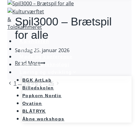
Spil3000 – Brætspil
for alle
Kalenderen
Nyheder
Søndag 25. januar 2026
Møde og konference
Spil3000
Read More
Kunst og teknologi
–
Læring og udvikling
Brætspil
BGK ArtLab
Page
Previous
Next
1
…
3
4
5
6
7
…
26
for
Billedskolen
Page
Page
alle
navigation
Popkorn Nordic
Ovation
BLÅTRYK
Åbne workshops