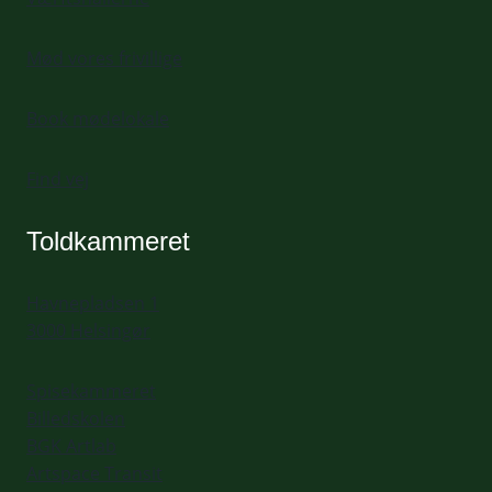
Mød vores frivillige
Book mødelokale
Find vej
Toldkammeret
Havnepladsen 1
3000 Helsingør
Spisekammeret
Billedskolen
BGK Artlab
Artspace Transit