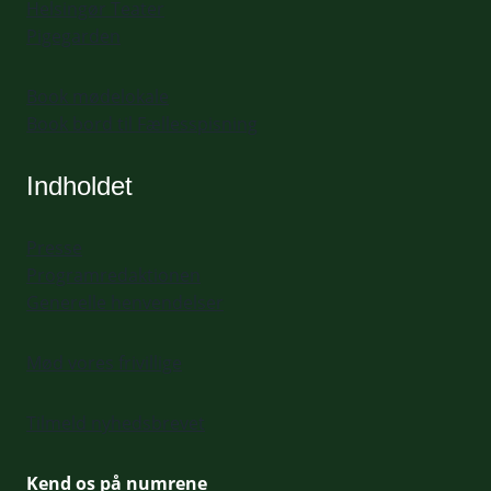
Helsingør Teater
Pigegarden
Book mødelokale
Book bord til Fællesspisning
Indholdet
Presse
Programredaktionen
Generelle henvendelser
Mød vores frivillige
Tilmeld nyhedsbrevet
Kend os på numrene