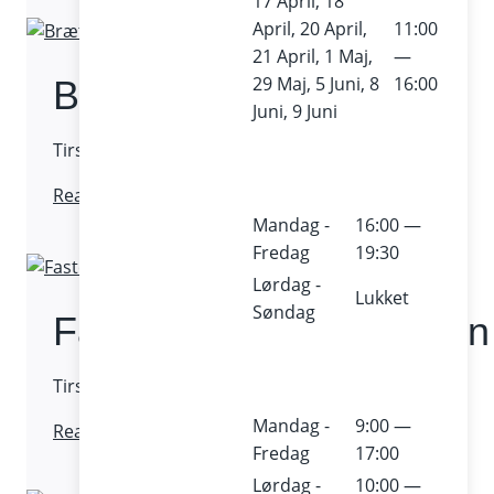
17 April, 18
bålhygge
April, 20 April,
11:00
21 April, 1 Maj,
—
29 Maj, 5 Juni, 8
16:00
Brætspil & bålhygge
Juni, 9 Juni
Tirsdag 10. februar 2026 / Fri entré
Brætspil
Read More
&
Mandag -
16:00 —
bålhygge
Fredag
19:30
Lørdag -
Lukket
Søndag
Fastelavnsbollefabrikken
Tirsdag 10. februar 2026 – kl. 11.00 + kl. 13.00
Mandag -
9:00 —
Fastelavnsbollefabrikken
Read More
Fredag
17:00
Lørdag -
10:00 —