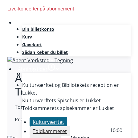
Skip
Live-koncerter på abonnement
to
content
Din billetkonto
Familieaktiviteter
Kurv
Gavekort
Sådan køber du billet
Åbningstider
Åbent Værksted –
Kulturværftet og Bibliotekets reception er
Tegning
Lukket
Kulturværftets Spisehus er
Lukket
Torsdag 12. februar 2026 / Fri entré
Toldkammerets spisekammer er
Lukket
Åbent
Read More
Kulturværftet
Værksted
10:00
Toldkammeret
–