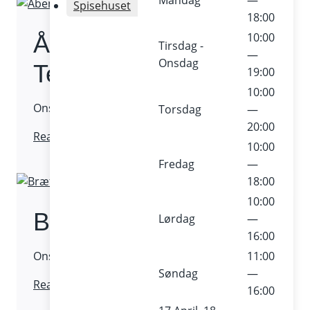
Mandag
—
Spisehuset
Tegning
18:00
Åbent Værksted –
10:00
Tirsdag -
—
Onsdag
Tegning
19:00
10:00
Onsdag 11. februar 2026 / Fri entré
Torsdag
—
20:00
Åbent
Read More
10:00
Værksted
Fredag
—
–
18:00
Tegning
10:00
Brætspil & bålhygge
Lørdag
—
16:00
Onsdag 11. februar 2026 / Fri entré
11:00
Søndag
—
Brætspil
Read More
16:00
&