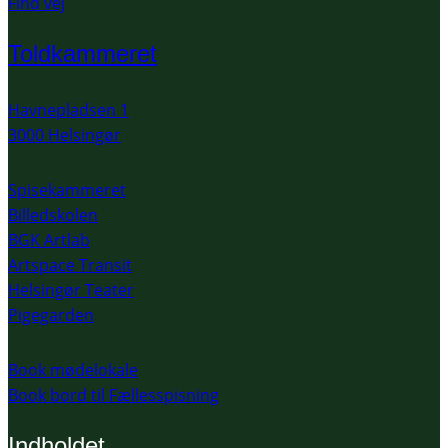
Find vej
Toldkammeret
Havnepladsen 1
3000 Helsingør
Spisekammeret
Billedskolen
BGK Artlab
Artspace Transit
Helsingør Teater
Pigegarden
Book mødelokale
Book bord til Fællesspisning
Indholdet