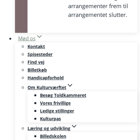
arrangementer frem til
arrangementet slutter.
Mød os
Kontakt
Spisesteder
Find vej
Billetkøb
Handicapforhold
Om Kulturværftet
Besøg Toldkammeret
Vores frivillige
Ledige stillinger
Kulturpas
Læring og udvikling
Billedskolen