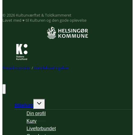
© 2026 Kulturværftet & Toldkammeret
Lavet med ♥ til Kulturen og den gode oplevelse
Privatlivspolitik
/
Handelsbetingelser
Expand
Billetkøb
child
Din profil
menu
Kurv
Liveforbundet