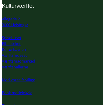
Kulturværftet
Allegade 2
3000 Helsingør
Spisehuset
Biblioteket
Kulturhavnen
Værftsmuseet
Værftsmadmarked
Værftshallerne
Mød vores frivillige
Book mødelokale