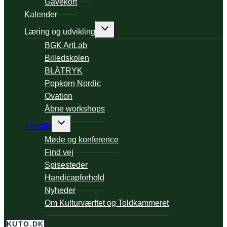
Gavekort
Kalender
Expand
Læring og udvikling
child
BGK ArtLab
menu
Billedskolen
BLÅTRYK
Popkorn Nordic
Ovation
Åbne workshops
Expand
Kontakt
child
Møde og konference
menu
Find vej
Spisesteder
Handicapforhold
Nyheder
Om Kulturværftet og Toldkammeret
KUTO.DK