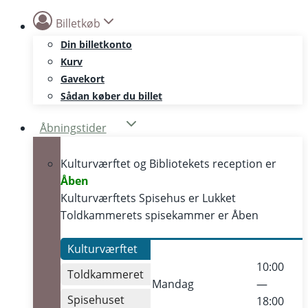
Skip
Billetkøb
to
Din billetkonto
content
Kurv
Gavekort
Sådan køber du billet
Åbningstider
Kulturværftet og Bibliotekets reception er
Åben
Kulturværftets Spisehus er
Lukket
Toldkammerets spisekammer er
Åben
Kulturværftet
10:00
Toldkammeret
Mandag
—
Spisehuset
18:00