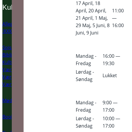
17 April, 18
Kulturværftet
April, 20 April,
11:00
21 April, 1 Maj,
—
Allegade 2
29 Maj, 5 Juni, 8
16:00
3000 Helsingør
Juni, 9 Juni
Spisehuset
Biblioteket
Mandag -
16:00 —
Kulturhavnen
Fredag
19:30
Værftsmuseet
Lørdag -
Lukket
Værftsmadmarked
Søndag
Værftshallerne
Mød vores frivillige
Mandag -
9:00 —
Fredag
17:00
Book mødelokale
Lørdag -
10:00 —
Søndag
17:00