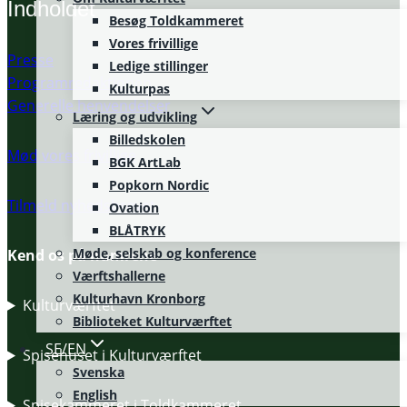
Indholdet
Besøg Toldkammeret
Vores frivillige
Presse
Ledige stillinger
Programredaktionen
Kulturpas
Generelle henvendelser
Læring og udvikling
Billedskolen
Mød vores frivillige
BGK ArtLab
Popkorn Nordic
Tilmeld nyhedsbrevet
Ovation
BLÅTRYK
Møde, selskab og konference
Kend os på numrene
Værftshallerne
Kulturhavn Kronborg
Kulturværftet
Biblioteket Kulturværftet
SE/EN
Spisehuset i Kulturværftet
Svenska
English
Spisekammeret i Toldkammeret