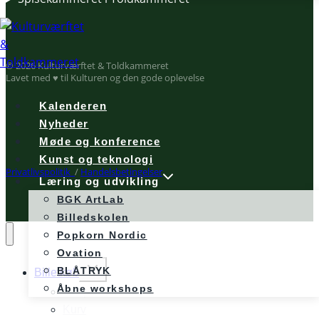
© 2026 Kulturværftet & Toldkammeret
Lavet med ♥ til Kulturen og den gode oplevelse
Kalenderen
Nyheder
Møde og konference
Kunst og teknologi
Privatlivspolitik
/
Handelsbetingelser
Læring og udvikling
BGK ArtLab
Billedskolen
Popkorn Nordic
Ovation
Expand
BLÅTRYK
Billetkøb
child
Åbne workshops
Din profil
menu
Kurv