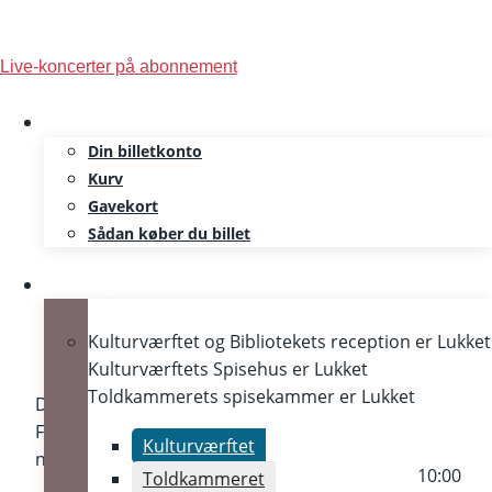
Skip
Live-koncerter på abonnement
to
content
Din billetkonto
Kurv
Gavekort
Sådan køber du billet
Åbningstider
Kulturværftet og Bibliotekets reception er
Lukket
Kulturværftets Spisehus er
Lukket
Toldkammerets spisekammer er
Lukket
Dette indhold er beskyttet med en adgangskode.
For at se det skal du indtaste adgangskoden
Kulturværftet
nedenfor.
10:00
Toldkammeret