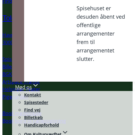
Find vej
Spisehuset er
desuden åbent ved
Toldkammeret
offentlige
arrangementer
Havnepladsen 1
frem til
3000 Helsingør
arrangementet
slutter.
Spisekammeret
Billedskolen
BGK Artlab
Artspace Transit
Mød os
Helsingør Teater
Kontakt
Pigegarden
Spisesteder
Find vej
Book mødelokale
Billetkøb
Book bord til Fællesspisning
Handicapforhold
Om Kulturværftet