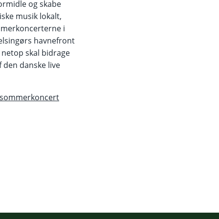
formidle og skabe
ske musik lokalt,
mmerkoncerterne i
lsingørs havnefront
r netop skal bidrage
af den danske live
/sommerkoncert