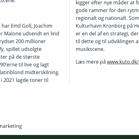
kscene.
kigger efter nye måder at 
gode rammer for den rytmi
regionalt og nationalt. So
 har Emil Goll, Joachim
Kulturhavn Kronborg på He
r Malone udsendt en lind
er en del af en strategi, de
krydset 200 millioner
til dette og til udviklingen 
y, spillet udsolgte
musikscene.
ster på de største
Læs mere på
www.kuto.dk
90’erne til live og lagt
atinblond midterskilning.
i 2021 lagde toner til
marketing