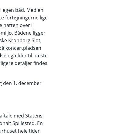
 i egen båd. Med en
te fortøjningerne lige
e natten over i
miljø. Bådene ligger
iske Kronborg Slot,
 på koncertpladsen
adsen gælder til næste
rligere detaljer findes
dag den 1. december
 aftale med Statens
nalt Spillested. En
turhuset hele tiden