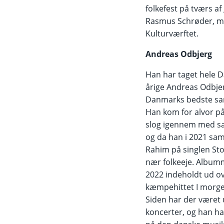
folkefest på tværs af
Rasmus Schrøder, m
Kulturværftet.
Andreas Odbjerg
Han har taget hele 
årige Andreas Odbje
Danmarks bedste sang
Han kom for alvor på
slog igennem med sa
og da han i 2021 sa
Rahim på singlen St
nær folkeeje. Albumm
2022 indeholdt ud o
kæmpehittet I morge
Siden har der været 
koncerter, og han har