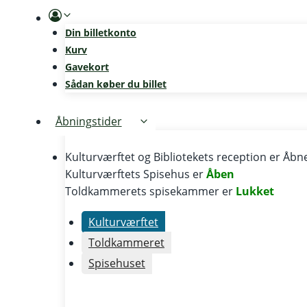
Skip
to
Din billetkonto
content
Kurv
Gavekort
Sådan køber du billet
Åbningstider
Kulturværftet og Bibliotekets reception er
Åbne
Kulturværftets Spisehus er
Åben
Toldkammerets spisekammer er
Lukket
Kulturværftet
Toldkammeret
Spisehuset