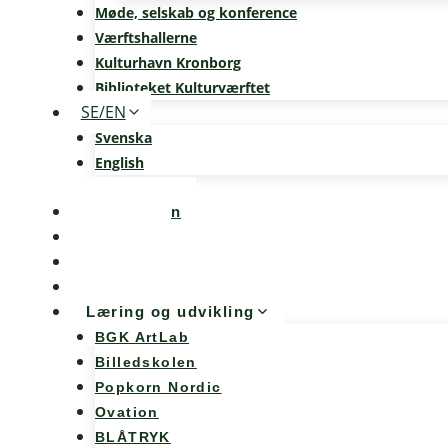
Møde, selskab og konference
Værftshallerne
Kulturhavn Kronborg
Biblioteket Kulturværftet
SE/EN
Svenska
English
Kalenderen
Nyheder
Møde og konference
Kunst og teknologi
Læring og udvikling
BGK ArtLab
Billedskolen
Popkorn Nordic
Ovation
BLÅTRYK