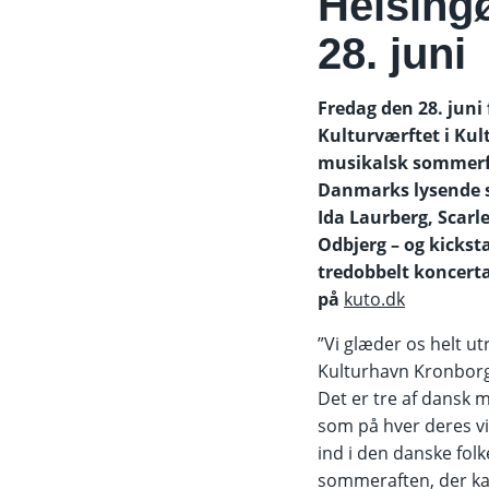
Helsing
28. juni
Fredag den 28. juni
Kulturværftet i Kul
musikalsk sommerf
Danmarks lysende st
Ida Laurberg, Scarl
Odbjerg – og kickst
tredobbelt koncertaf
på
kuto.dk
”Vi glæder os helt utr
Kulturhavn Kronborg
Det er tre af dansk m
som på hver deres vis
ind i den danske folke
sommeraften, der kan