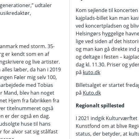
 generationer,” udtaler
Kom sejlende til koncerten
usikredaktør,
kajplads-billet kan man kas
ved koncertpladsen og bliv
Helsingørs hyggelige havne
lige ved siden af det histor
Danmark med storm. 35-
og man kan gå direkte ind
rg er kendt som en af
og deltage i festen – kajpl
skrivere og live artister.
dag kl. 11.30. Priser og yde
 alles læber, da han i 2019
på
kuto.dk
ngen Føler mig selv 100,
marbejdede med Tobias
Billetsalget er startet fre
or Mand, blev han noget
på
Kuto.dk
et Hjem fra fabrikken fra
Regionalt spillested
ver titelnummeret også
n er der også en dag.
I 2021 indgik Kulturværftet
udsolgte huse til hans
Kunstfond om at blive Regio
 for alvor sat sig stålfast
status, der betyder, at kul