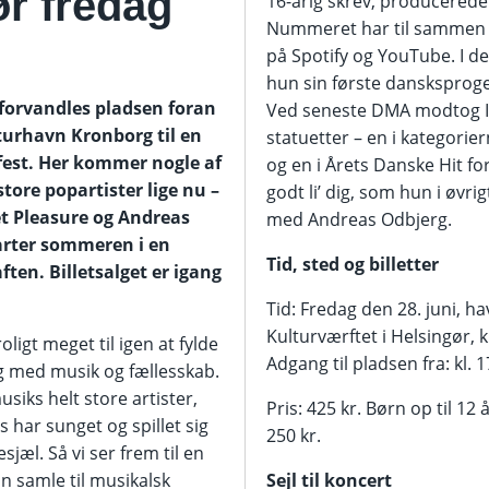
ør fredag
16-årig skrev, producerede
Nummeret har til sammen 
på Spotify og YouTube. I 
hun sin første dansksproge
 forvandles pladsen foran
Ved seneste DMA modtog I
turhavn Kronborg til en
statuetter – en i kategorie
est. Her kommer nogle af
og en i Årets Danske Hit for
ore popartister lige nu –
godt li’ dig, som hun i øv
et Pleasure og Andreas
med Andreas Odbjerg.
arter sommeren i en
Tid, sted og billetter
ten. Billetsalget er igang
Tid: Fredag den 28. juni, h
Kulturværftet i Helsingør, k
oligt meget til igen at fylde
Adgang til pladsen fra: kl. 1
 med musik og fællesskab.
usiks helt store artister,
Pris: 425 kr. Børn op til 12
 har sunget og spillet sig
250 kr.
sjæl. Så vi ser frem til en
 samle til musikalsk
Sejl til koncert