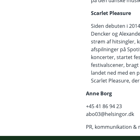
på den danske musi
Scarlet Pleasure
Siden debuten i 2014
Dencker og Alexande
strøm af hitsingler, 
afspilninger på Spotif
koncerter, startet fe
festivalscener, bragt 
landet ned med en pl
Scarlet Pleasure, der 
Anne Borg
+45 41 86 94 23
abo03@helsingor.dk
PR, kommunikation & 