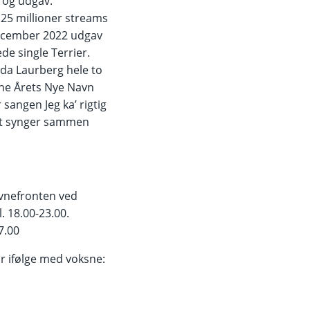
 og udgav.
25 millioner streams
december 2022 udgav
de single Terrier.
da Laurberg hele to
rne Årets Nye Navn
 sangen Jeg ka’ rigtig
rigt synger sammen
avnefronten ved
l. 18.00-23.00.
7.00
 år ifølge med voksne: