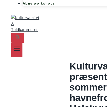
Åbne workshops
Kulturvæ
præsent
sommerk
havnefro