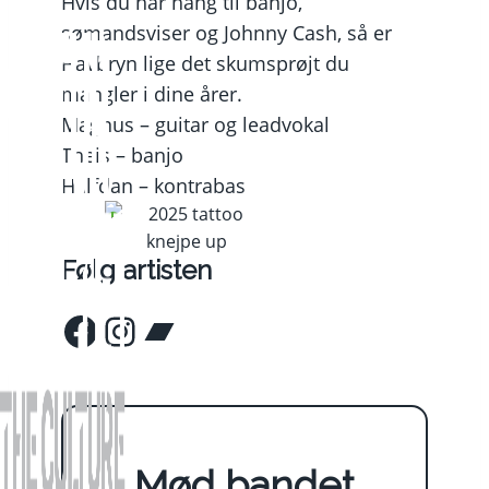
Hvis du har hang til banjo,
sømandsviser og Johnny Cash, så er
Havbryn lige det skumsprøjt du
mangler i dine årer.
Magnus – guitar og leadvokal
Theis – banjo
Halfdan – kontrabas
Følg artisten
Facebook
Instagram
Bandcamp
Mød bandet