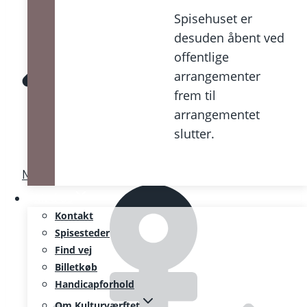
Spisehuset er
desuden åbent ved
offentlige
arrangementer
frem til
arrangementet
slutter.
Med i båden
Mød os
Kontakt
Spisesteder
Find vej
Billetkøb
Handicapforhold
Om Kulturværftet