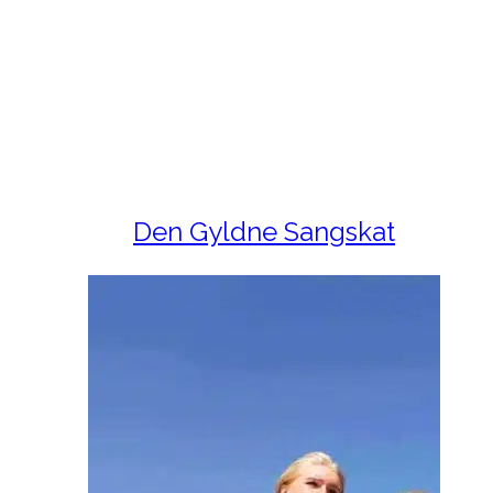
Den Gyldne Sangskat