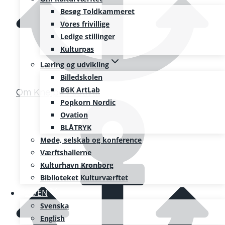
Besøg Toldkammeret
Vores frivillige
Ledige stillinger
Kulturpas
Læring og udvikling
Billedskolen
BGK ArtLab
Om Knejpe Festival
Popkorn Nordic
Ovation
BLÅTRYK
Møde, selskab og konference
Værftshallerne
Kulturhavn Kronborg
Biblioteket Kulturværftet
SE/EN
Svenska
English