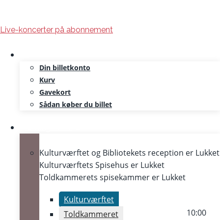
Skip
Live-koncerter på abonnement
to
content
Din billetkonto
Kurv
Gavekort
Sådan køber du billet
Åbningstider
Kulturværftet og Bibliotekets reception er
Lukket
Kulturværftets Spisehus er
Lukket
Toldkammerets spisekammer er
Lukket
Kulturværftet
10:00
Toldkammeret