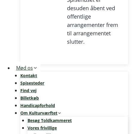
desuden åbent ved
offentlige
arrangementer frem
til arrangementet
slutter.
Mød os
Kontakt
Spisesteder
Find vej
Billetkøb
Handicapforhold
Om Kulturværftet
Besøg Toldkammeret
Vores frivillige