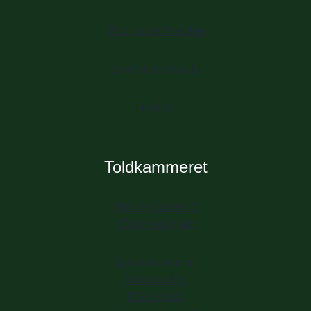
Mød vores frivillige
Book mødelokale
Find vej
Toldkammeret
Havnepladsen 1
3000 Helsingør
Spisekammeret
Billedskolen
BGK Artlab