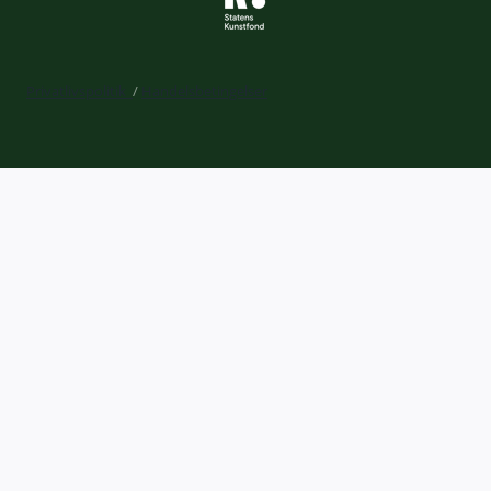
Privatlivspolitik
/
Handelsbetingelser
Expand
Billetkøb
child
Din profil
menu
Kurv
Liveforbundet
Gavekort
Kalender
Expand
Læring og udvikling
child
BGK ArtLab
menu
Billedskolen