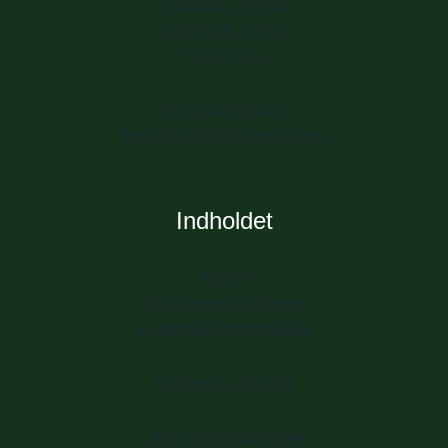
Artspace Transit
Helsingør Teater
Pigegarden
Book mødelokale
Book bord til Fællesspisning
Indholdet
Presse
Programredaktionen
Generelle henvendelser
Mød vores frivillige
Tilmeld nyhedsbrevet