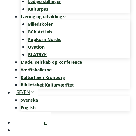
Ledige stillinger
Kulturpas
Læring og udvikling
Billedskolen
BGK ArtLab
Popkorn Nordic
Ovation
BLÅTRYK
Møde, selskab og konference
Værftshallerne
Kulturhavn Kronborg
Biblioteket Kulturværftet
SE/EN
Svenska
English
Kalenderen
Nyheder