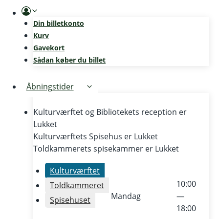
Skip
to
Din billetkonto
content
Kurv
Gavekort
Sådan køber du billet
Åbningstider
Kulturværftet og Bibliotekets reception er
Lukket
Kulturværftets Spisehus er
Lukket
Toldkammerets spisekammer er
Lukket
Kulturværftet
10:00
Toldkammeret
Mandag
—
Spisehuset
18:00