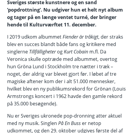
Sveriges største kunstnere og en sand
’popdrottning’. Nu udgiver hun et helt nyt album
og tager på en længe ventet turné, der bringer
hende til Kulturværftet 11. december.
I 2019 udkom albummet
Fiender är tråkigt
, der straks
blev en succes blandt både fans og kritikere med
singlerne
Tillfälligheter
og
Kurt Cobain
m.fl. Da
Veronica skulle optræde med albummet, overtog
hun Gröna Lund i Stockholm tre nætter i træk –
noget, der aldrig var blevet gjort før. I løbet af tre
magiske aftener kom der i alt 51.000 mennesker,
hvilket blev en ny publikumsrekord for Grönan (Louis
Armstrongs koncert i 1962 havde den gamle rekord
på 35.000 besøgende).
Nu er Sveriges ukronede pop-dronning atter aktuel
med ny musik. Singlen
På En Buss
er netop
udkommet, og den 29. oktober udgives første del af