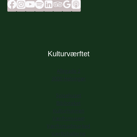
Kulturværftet
Allegade 2
3000 Helsingør
Spisehuset
Biblioteket
Kulturhavnen
Værftsmuseet
Værftsmadmarked
Værftshallerne