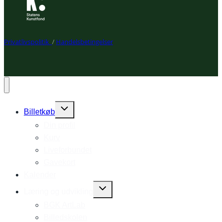
Privatlivspolitik
/
Handelsbetingelser
Expand
Billetkøb
child
Din profil
menu
Kurv
Liveforbundet
Gavekort
Kalender
Expand
Læring og udvikling
child
BGK ArtLab
menu
Billedskolen