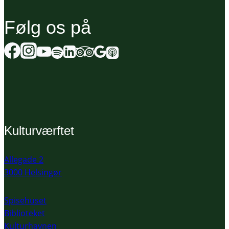
Følg os på
Kulturværftet
Allegade 2
3000 Helsingør
Spisehuset
Biblioteket
Kulturhavnen