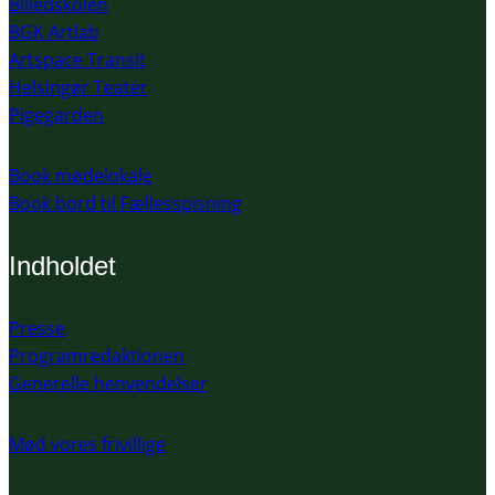
Billedskolen
BGK Artlab
Artspace Transit
Helsingør Teater
Pigegarden
Book mødelokale
Book bord til Fællesspisning
Indholdet
Presse
Programredaktionen
Generelle henvendelser
Mød vores frivillige