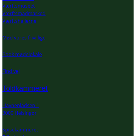
Værftsmuseet
Værftsmadmarked
Værftshallerne
Mød vores frivillige
Book mødelokale
Find vej
Toldkammeret
Havnepladsen 1
3000 Helsingør
Spisekammeret