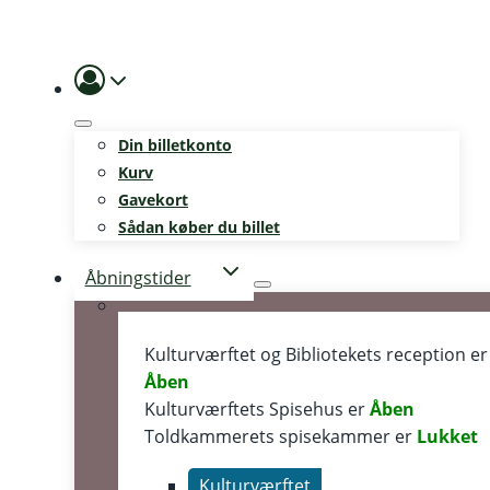
Skip
to
content
Din billetkonto
Kurv
Gavekort
Sådan køber du billet
Åbningstider
Kulturværftet og Bibliotekets reception er
Åben
Kulturværftets Spisehus er
Åben
Toldkammerets spisekammer er
Lukket
Kulturværftet