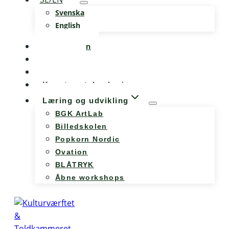
Svenska
English
Kalenderen
Nyheder
Møde og konference
Kunst og teknologi
Læring og udvikling
BGK ArtLab
Billedskolen
Popkorn Nordic
Ovation
BLÅTRYK
Åbne workshops