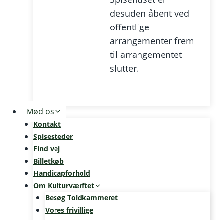
desuden åbent ved
offentlige
arrangementer frem
til arrangementet
slutter.
Mød os
Kontakt
Spisesteder
Find vej
Billetkøb
Handicapforhold
Om Kulturværftet
Besøg Toldkammeret
Vores frivillige