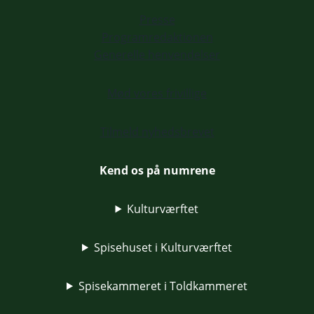
Presse
Programredaktionen
Generelle henvendelser
Mød vores frivillige
Tilmeld nyhedsbrevet
Kend os på numrene
Kulturværftet
Spisehuset i Kulturværftet
Spisekammeret i Toldkammeret