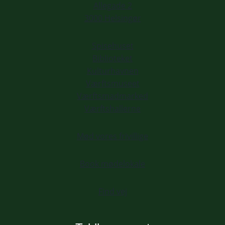
Allegade 2
3000 Helsingør
Spisehuset
Biblioteket
Kulturhavnen
Værftsmuseet
Værftsmadmarked
Værftshallerne
Mød vores frivillige
Book mødelokale
Find vej