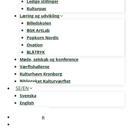
Ledige stillinger
Kulturpas
Læring og udvikling
Billedskolen
BGK ArtLab
Popkorn Nordic
Ovation
BLÅTRYK
Møde, selskab og konference
Værftshallerne
Kulturhavn Kronborg
Biblioteket Kulturværftet
SE/EN
Svenska
English
Kalenderen
Nyheder