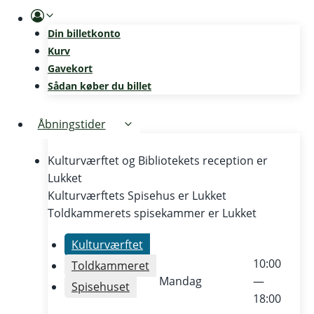
Skip
to
Din billetkonto
content
Kurv
Gavekort
Sådan køber du billet
Åbningstider
Kulturværftet og Bibliotekets reception er
Lukket
Kulturværftets Spisehus er
Lukket
Toldkammerets spisekammer er
Lukket
Kulturværftet
10:00
Toldkammeret
Mandag
—
Spisehuset
18:00