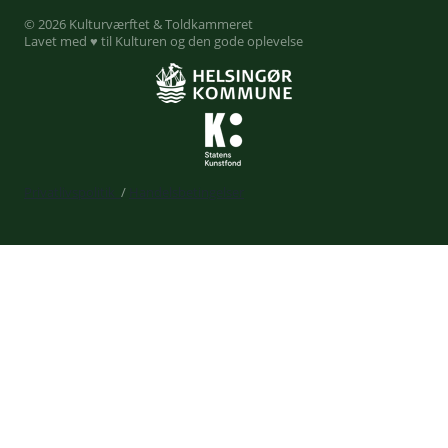
© 2026 Kulturværftet & Toldkammeret
Lavet med ♥ til Kulturen og den gode oplevelse
Privatlivspolitik
/
Handelsbetingelser
Expand
Billetkøb
child
Din profil
menu
Kurv
Liveforbundet
Gavekort
Kalender