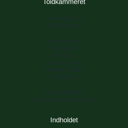
Toldkammeret
Havnepladsen 1
3000 Helsingør
Spisekammeret
Billedskolen
BGK Artlab
Artspace Transit
Helsingør Teater
Pigegarden
Book mødelokale
Book bord til Fællesspisning
Indholdet