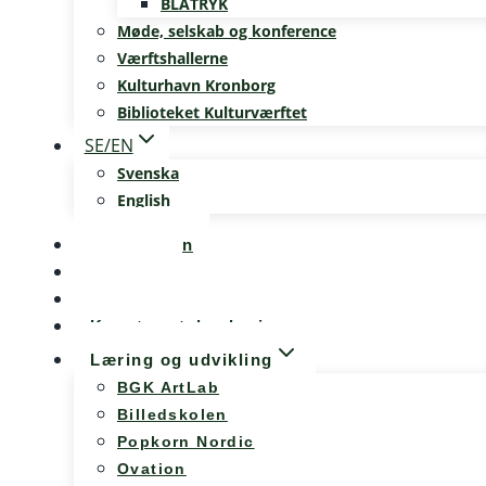
BLÅTRYK
Møde, selskab og konference
Værftshallerne
Kulturhavn Kronborg
Biblioteket Kulturværftet
SE/EN
Svenska
English
Kalenderen
Nyheder
Møde og konference
Kunst og teknologi
Læring og udvikling
BGK ArtLab
Billedskolen
Popkorn Nordic
Ovation