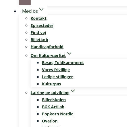
Mød os
Kontakt
Spisesteder
Find vej
Billetkøb
Handicapforhold
Om Kulturværftet
Besøg Toldkammeret
Vores frivillige
Ledige stillinger
Kulturpas
Læring og udvikling
Billedskolen
BGK ArtLab
Popkorn Nordic
Ovation