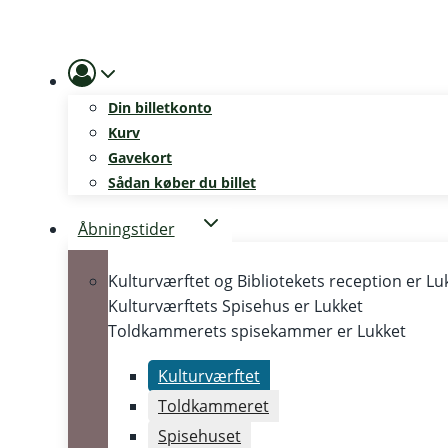
Skip
to
content
Din billetkonto
Kurv
Gavekort
Sådan køber du billet
Åbningstider
Kulturværftet og Bibliotekets reception er
Lu
Kulturværftets Spisehus er
Lukket
Toldkammerets spisekammer er
Lukket
Kulturværftet
Toldkammeret
Spisehuset