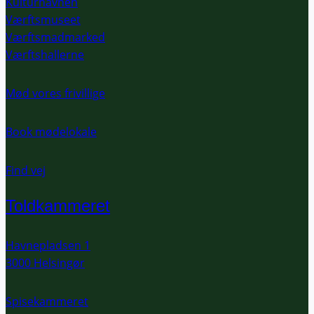
Kulturhavnen
Værftsmuseet
Værftsmadmarked
Værftshallerne
Mød vores frivillige
Book mødelokale
Find vej
Toldkammeret
Havnepladsen 1
3000 Helsingør
Spisekammeret