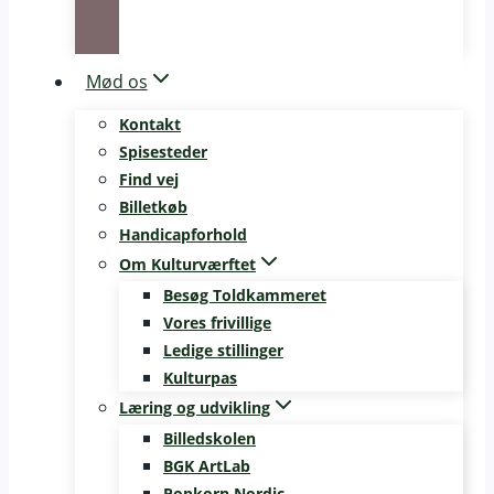
Mød os
Kontakt
Spisesteder
Find vej
Billetkøb
Handicapforhold
Om Kulturværftet
Besøg Toldkammeret
Vores frivillige
Ledige stillinger
Kulturpas
Læring og udvikling
Billedskolen
BGK ArtLab
Popkorn Nordic