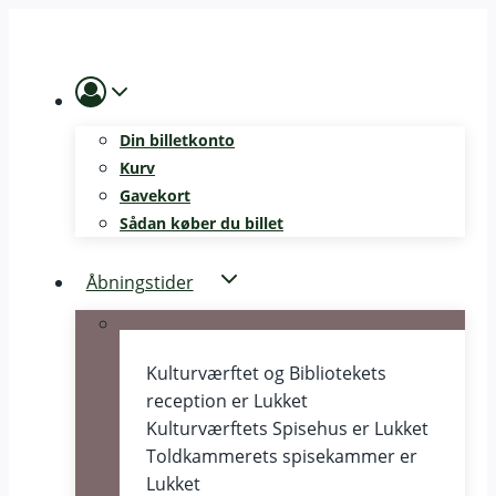
Skip
to
content
Din billetkonto
Kurv
Gavekort
Sådan køber du billet
Åbningstider
Kulturværftet og Bibliotekets
reception er
Lukket
Kulturværftets Spisehus er
Lukket
Toldkammerets spisekammer er
Lukket