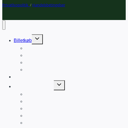
Privatlivspolitik
/
Handelsbetingelser
Expand
Billetkøb
child
Din profil
menu
Kurv
Liveforbundet
Gavekort
Kalender
Expand
Læring og udvikling
child
BGK ArtLab
menu
Billedskolen
BLÅTRYK
Popkorn Nordic
Ovation