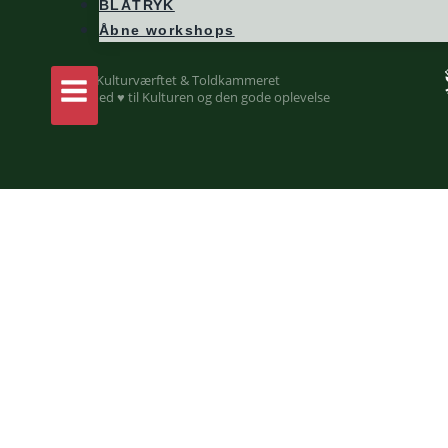
BLÅTRYK
Åbne workshops
© 2026 Kulturværftet & Toldkammeret
Lavet med ♥ til Kulturen og den gode oplevelse
Expand
Billetkøb
child
Din profil
menu
Kurv
Liveforbundet
Gavekort
Kalender
Expand
Læring og udvikling
child
BGK ArtLab