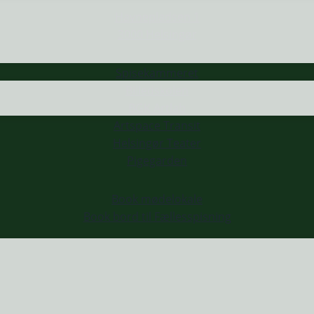
Havnepladsen 1
3000 Helsingør
Spisekammeret
Billedskolen
BGK Artlab
Artspace Transit
Helsingør Teater
Pigegarden
Book mødelokale
Book bord til Fællesspisning