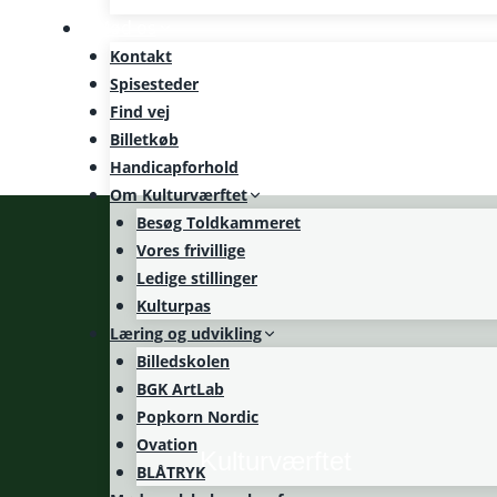
Mød os
Kontakt
Spisesteder
Find vej
Billetkøb
Handicapforhold
Om Kulturværftet
Besøg Toldkammeret
Vores frivillige
Ledige stillinger
Kulturpas
Læring og udvikling
Billedskolen
BGK ArtLab
Popkorn Nordic
Ovation
Kulturværftet
BLÅTRYK