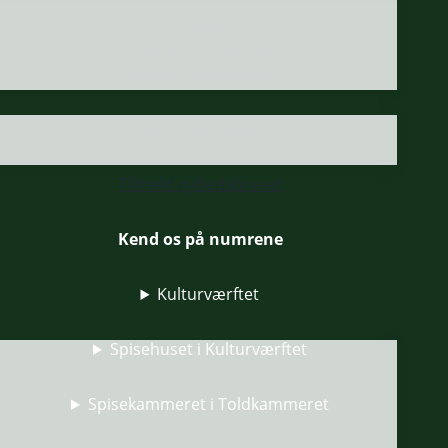
Presse
Programredaktionen
Generelle henvendelser
Mød vores frivillige
Tilmeld nyhedsbrevet
Kend os på numrene
Kulturværftet
Spisehuset i Kulturværftet
Spisekammeret i Toldkammeret