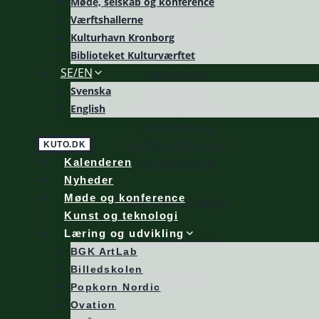
Møde, selskab og konference
Allegade 2
Værftshallerne
3000 Helsingør
Kulturhavn Kronborg
Biblioteket Kulturværftet
SE/EN
Spisehuset
Svenska
Biblioteket
English
Kulturhavnen
Værftsmuseet
Værftsmadmarked
KUTO.DK
Værftshallerne
Kalenderen
Nyheder
Møde og konference
Mød vores frivillige
Kunst og teknologi
Læring og udvikling
Book mødelokale
BGK ArtLab
Billedskolen
Find vej
Popkorn Nordic
Ovation