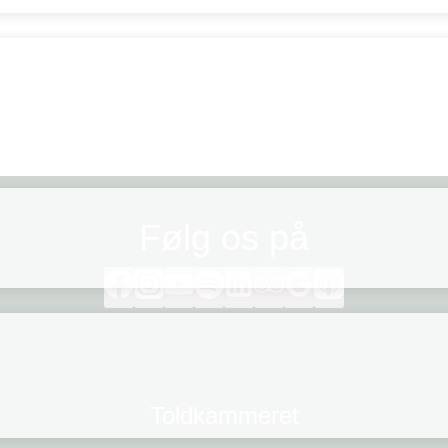
Følg os på
Toldkammeret