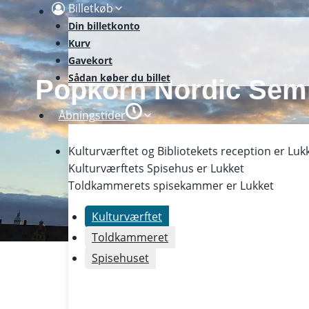
Skip
Billetkøb
to
Din billetkonto
content
Kurv
Gavekort
Sådan køber du billet
Popkorn Nordic Semi
Åbningstider
Kulturværftet og Bibliotekets reception er
Luk
Kulturværftets Spisehus er
Lukket
Toldkammerets spisekammer er
Lukket
Kulturværftet
Toldkammeret
Spisehuset