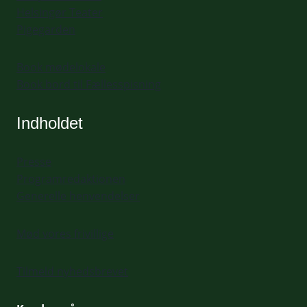
Helsingør Teater
Pigegarden
Book mødelokale
Book bord til Fællesspisning
Indholdet
Presse
Programredaktionen
Generelle henvendelser
Mød vores frivillige
Tilmeld nyhedsbrevet