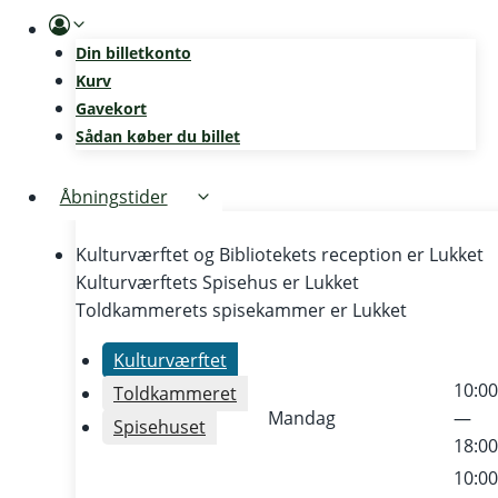
Skip
to
Din billetkonto
content
Kurv
Gavekort
Sådan køber du billet
Åbningstider
Kulturværftet og Bibliotekets reception er
Lukket
Kulturværftets Spisehus er
Lukket
Toldkammerets spisekammer er
Lukket
Kulturværftet
10:0
Toldkammeret
Mandag
—
Spisehuset
18:0
10:0