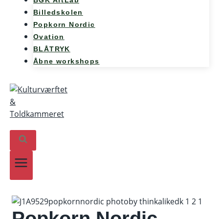
BGK ArtLab
Billedskolen
Popkorn Nordic
Ovation
BLÅTRYK
Åbne workshops
Popkorn Nordic