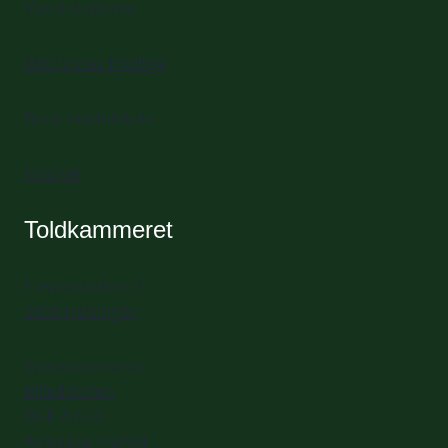
Værftshallerne
Mød vores frivillige
Book mødelokale
Find vej
Toldkammeret
Havnepladsen 1
3000 Helsingør
Spisekammeret
Billedskolen
BGK Artlab
Artspace Transit