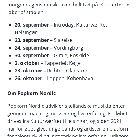
morgendagens musiknavne helt tæt på. Koncerterne
løber af stablen:
20. september
– Introdag, Kulturværftet,
Helsingør
23. september
– Slagelse
24. september
– Vordingborg
30. september
– Gimle, Roskilde
2. oktober
– Tapperiet, Køge
23. oktober
– Richter, Gladsaxe
26. oktober
– Loppen, København
Om Popkorn Nordic
Popkorn Nordic udvikler sjællandske musiktalenter
gennem coaching, netværk og live-erfaring. Forløbet
drives fra Kulturværftet i Helsingør, og siden 2021
har forløbet givet unge bands og artister en platform
for talentudvikling, netværk og live-erfaring. Tidligere