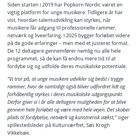
Siden starten i 2019 har Popkorn Nordic været en
vigtig platform for unge musikere. Tidligere år har
vist, hvordan talentudvikling kan styrkes, når
musikere får adgang til professionelle rammer,
netværk og liveerfaring. I 2025 bygger forløbet videre
på de gode erfaringer – men med et justeret format.
De 12 deltagere gennemfører nemlig nu alle hele
programmet, så de kan få endnu mere tid til at
fordybe sig og udfolde deres musikalske potentiale.
“Vi tror på, at unge musikere udvikler sig bedst i trygge
rammer, hvor de samtidigt også bliver udfordret lidt og
forhåbentlig styrkes i deres musikalske udgangspunkt.
Derfor giver vi i år alle deltagere muligheden for at blive
gennem hele forløbet og være med hele vejen.
Det skaber
plads til fordybelse, netværk og kunstnerisk vækst,”
siger
spillestedsleder på Kulturværftet, Søs Krogh
Vikkelsøe.