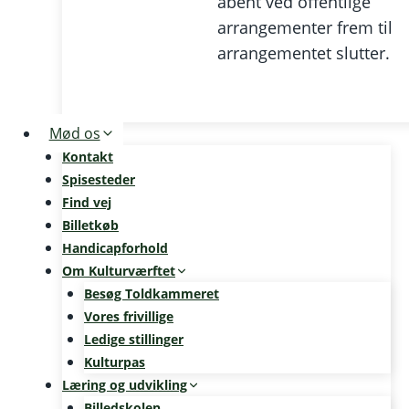
åbent ved offentlige
arrangementer frem til
arrangementet slutter.
Mød os
Kontakt
Spisesteder
Find vej
Billetkøb
Handicapforhold
Om Kulturværftet
Besøg Toldkammeret
Vores frivillige
Ledige stillinger
Kulturpas
Læring og udvikling
Billedskolen