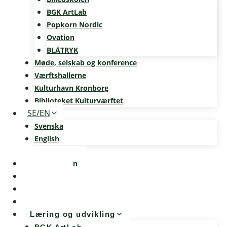
BGK ArtLab
Popkorn Nordic
Ovation
BLÅTRYK
Møde, selskab og konference
Værftshallerne
Kulturhavn Kronborg
Biblioteket Kulturværftet
SE/EN
Svenska
English
Kalenderen
Nyheder
Møde og konference
Kunst og teknologi
Læring og udvikling