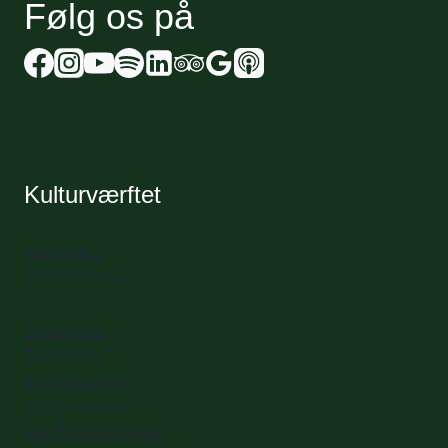
Følg os på
Kulturværftet
Allegade 2
3000 Helsingør
Spisehuset
Biblioteket
Kulturhavnen
Værftsmuseet
Værftsmadmarked