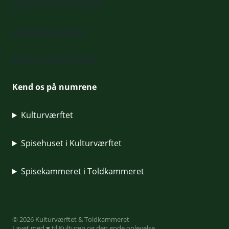
Generelle henvendelser
Mød vores frivillige
Tilmeld nyhedsbrevet
Kend os på numrene
Kulturværftet
Spisehuset i Kulturværftet
Spisekammeret i Toldkammeret
© 2026 Kulturværftet & Toldkammeret
Lavet med ♥ til Kulturen og den gode oplevelse