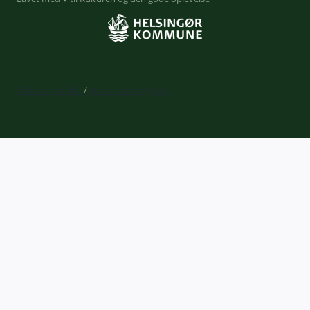
Privatlivspolitik
/
Handelsbetingelser
Expand
Billetkøb
child
Din profil
menu
Kurv
Liveforbundet
Gavekort
Kalender
Expand
Læring og udvikling