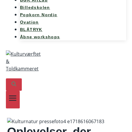
BGK ArtLab
Billedskolen
Popkorn Nordic
Ovation
BLÅTRYK
Åbne workshops
Oplevelser, der