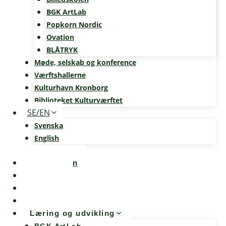
BGK ArtLab
Popkorn Nordic
Ovation
BLÅTRYK
Møde, selskab og konference
Værftshallerne
Kulturhavn Kronborg
Biblioteket Kulturværftet
SE/EN
Svenska
English
Kalenderen
Nyheder
Møde og konference
Kunst og teknologi
Læring og udvikling