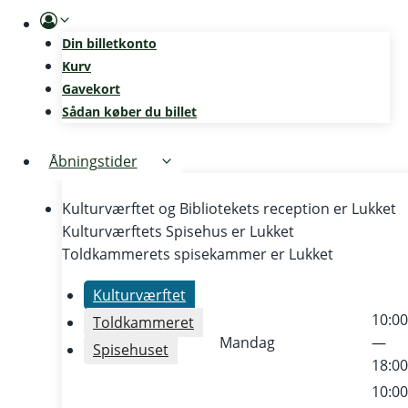
Skip
to
Din billetkonto
content
Kurv
Gavekort
Sådan køber du billet
Åbningstider
Kulturværftet og Bibliotekets reception er
Lukket
Kulturværftets Spisehus er
Lukket
Toldkammerets spisekammer er
Lukket
Kulturværftet
10:0
Toldkammeret
Mandag
—
Spisehuset
18:0
10:0