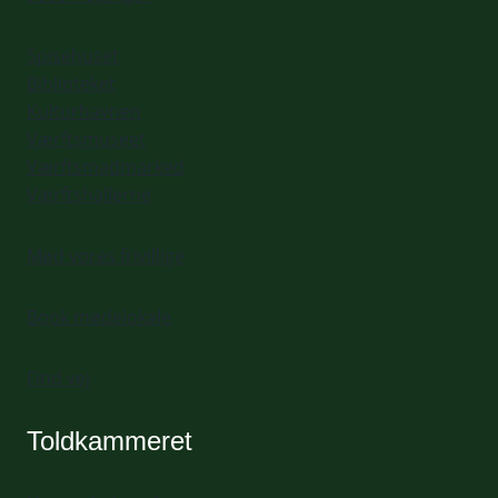
Spisehuset
Biblioteket
Kulturhavnen
Værftsmuseet
Værftsmadmarked
Værftshallerne
Mød vores frivillige
Book mødelokale
Find vej
Toldkammeret