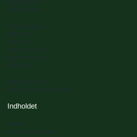
Havnepladsen 1
3000 Helsingør
Spisekammeret
Billedskolen
BGK Artlab
Artspace Transit
Helsingør Teater
Pigegarden
Book mødelokale
Book bord til Fællesspisning
Indholdet
Presse
Programredaktionen