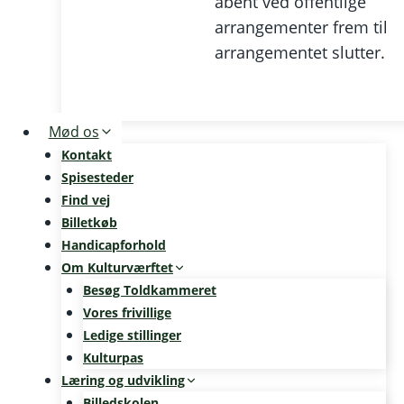
åbent ved offentlige
arrangementer frem til
arrangementet slutter.
Mød os
Kontakt
Spisesteder
Find vej
Billetkøb
Handicapforhold
Om Kulturværftet
Besøg Toldkammeret
Vores frivillige
Ledige stillinger
Kulturpas
Læring og udvikling
Billedskolen