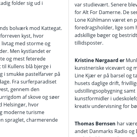
dig folder sig ud i
var studievært. Senere ble
for Alt For Damerne. De s
Lone Kühlmann været en 
foredragsholder, lige som 
ands bolværk mod Kattegat.
adskillige bøger og bestrid
 forreven kyst, hvor
tillidsposter.
 livtag med storme og
der. Men kystlandet er
te og mest feterede
Kristine Nørgaard
er
Munk
til Kullens blå bjerge i
kunstneriske vicevært og 
g i smukke pastelfarver på
Line Kjær er på barsel og t
ge. Fra surferparadiset
husets daglige drift, frivill
vest, gennem den
udstillingsopbygning samt
urrigdom af skove og søer
kunstformidler i udeskole
d Helsingør, hvor
kreativ undervisning for bø
og moderne turisme
en spraglet, charmerende
Thomas Bernsen
har være
andet Danmarks Radio og