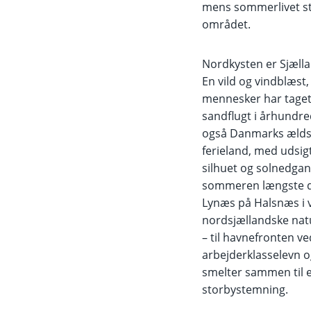
mens sommerlivet sta
området.
Nordkysten er Sjæll
En vild og vindblæst,
mennesker har taget
sandflugt i århundre
også Danmarks ælds
ferieland, med udsigt 
silhuet og solnedgan
sommeren længste da
Lynæs på Halsnæs i 
nordsjællandske nat
– til havnefronten ve
arbejderklasselevn 
smelter sammen til 
storbystemning.