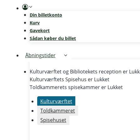
Skip
to
Din billetkonto
content
Kurv
Gavekort
Sådan køber du billet
Åbningstider
Kulturværftet og Bibliotekets reception er
Lukk
Kulturværftets Spisehus er
Lukket
Toldkammerets spisekammer er
Lukket
Kulturværftet
Toldkammeret
Spisehuset