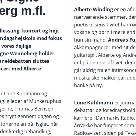
rg m.fl.
Alberte Winding
er en af 
nærværende stemmer, der
poetiske sensitivitet har rø
llessang, koncert og højt
voksne og børn i mere end 
søndagshøjskole med fokus
hun sin mand,
Andreas F
 vores dejlige
akkompagnerer med sit dej
igne Wenneberg holder
guitarspil. Alberte og Andre
paneldebatten sluttes
ind på den del af livet, der
cert med Alberte
går aldrig fra en intimkon
musikalske makkerpar ude
banke på ny.
tør Lone Kühlmann og
aglig leder af Munkeruphus
Lone Kühlmann
er journal
agerne, Thomas Bernsen
debattør og foredragshold
os trygt gennem dagen og
karriere i Danmarks Radio,
 tonerne an på flyglet, når
årrække har fungeret som j
der kærlig behandling,
Radioavisen, siden på TV-a