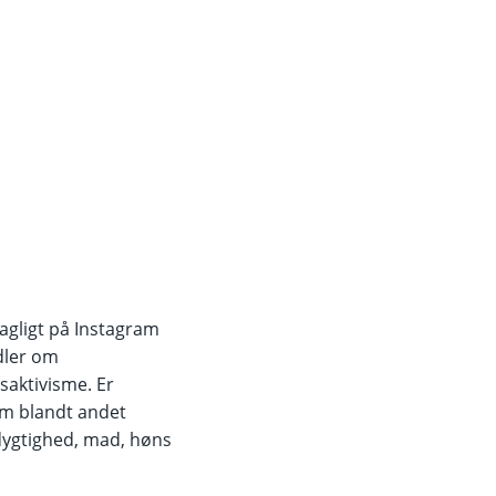
gligt på Instagram
dler om
aktivisme. Er
 om blandt andet
dygtighed, mad, høns