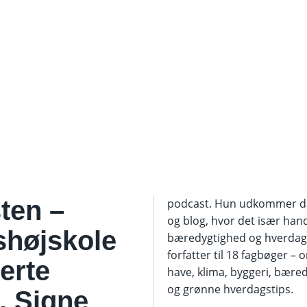
ten –
podcast. Hun udkommer da
og blog, hvor det især han
højskole
bæredygtighed og hverdags
forfatter til 18 fagbøger –
erte
have, klima, byggeri, bære
og grønne hverdagstips.
, Signe