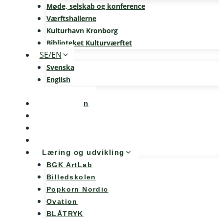
Møde, selskab og konference
Værftshallerne
Kulturhavn Kronborg
Biblioteket Kulturværftet
SE/EN
Svenska
English
Kalenderen
Nyheder
Møde og konference
Kunst og teknologi
Læring og udvikling
BGK ArtLab
Billedskolen
Popkorn Nordic
Ovation
BLÅTRYK