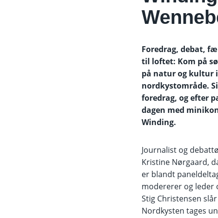
Wennebe
Foredrag, debat, fæ
til loftet: Kom på 
på natur og kultur i
nordkystområde. S
foredrag, og efter 
dagen med minikon
Winding.
Journalist og debat
Kristine Nørgaard, d
er blandt paneldelt
modererer og leder 
Stig Christensen slår
Nordkysten tages un