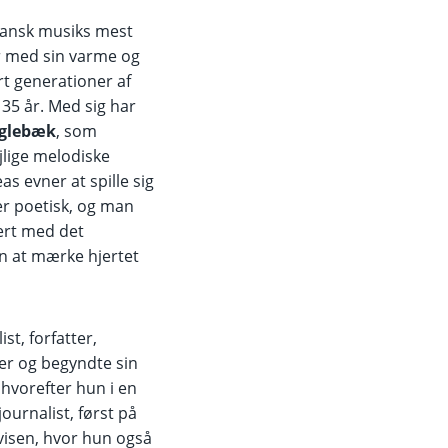
dansk musiks mest
 med sin varme og
rt generationer af
35 år. Med sig har
uglebæk
, som
lige melodiske
as evner at spille sig
 er poetisk, og man
cert med det
n at mærke hjertet
ist, forfatter,
er og begyndte sin
 hvorefter hun i en
ournalist, først på
visen, hvor hun også