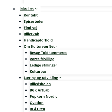
Mød os
Kontakt
Spisesteder
Find vej
Billetkøb
Handicapforhold
Om Kulturværftet
Besøg Toldkammeret
Vores frivillige
Ledige stillinger
Kulturpas
Læring og udvikling
Billedskolen
BGK ArtLab
Popkorn Nordic
Ovation
BLÅTRYK