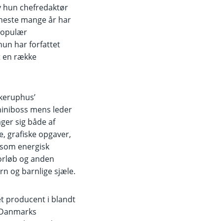
v hun chefredaktør
eneste mange år har
populær
hun har forfattet
t en række
eruphus’
miniboss mens leder
ager sig både af
ige, grafiske opgaver,
 som energisk
forløb og anden
rn og barnlige sjæle.
t producent i blandt
 Danmarks