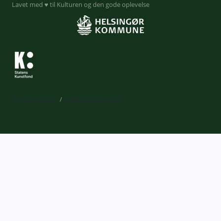
Lavet med ♥ til Kulturen og den gode oplevelse
Privatlivspolitik
/
Handelsbetingelser
Expand
Billetkøb
child
Din profil
menu
Kurv
Liveforbundet
Gavekort