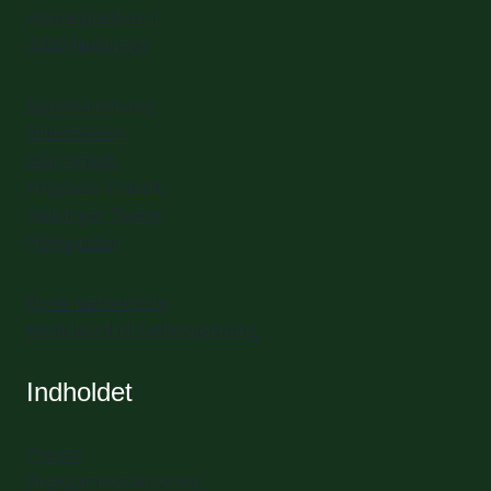
Havnepladsen 1
3000 Helsingør
Spisekammeret
Billedskolen
BGK Artlab
Artspace Transit
Helsingør Teater
Pigegarden
Book mødelokale
Book bord til Fællesspisning
Indholdet
Presse
Programredaktionen