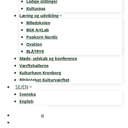
Ledige stillinger
Kulturpas
Læring og udvikling
Billedskolen
BGK ArtLab
Popkorn Nordic
Ovation
BLÅTRYK
Møde, selskab og konference
Værftshallerne
Kulturhavn Kronborg
Biblioteket Kulturværftet
SE/EN
Svenska
English
Kalenderen
Nyheder