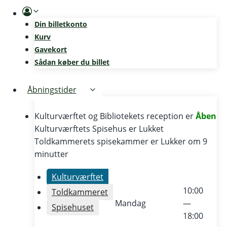
Skip
to
Din billetkonto
content
Kurv
Gavekort
Sådan køber du billet
Åbningstider
Kulturværftet og Bibliotekets reception er
Åben
Kulturværftets Spisehus er
Lukket
Toldkammerets spisekammer er
Lukker om 9
minutter
Kulturværftet
10:00
Toldkammeret
Mandag
—
Spisehuset
18:00