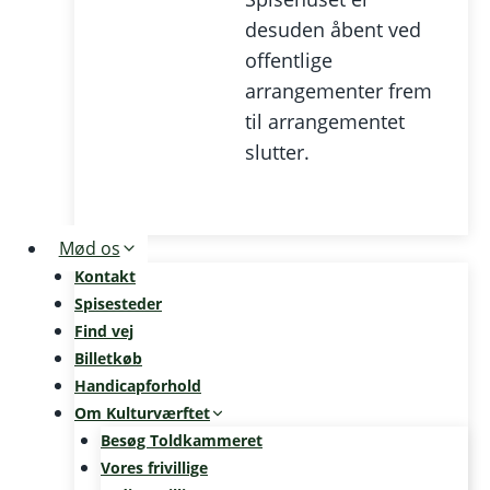
desuden åbent ved
offentlige
arrangementer frem
til arrangementet
slutter.
Mød os
Kontakt
Spisesteder
Find vej
Billetkøb
Handicapforhold
Om Kulturværftet
Besøg Toldkammeret
Vores frivillige