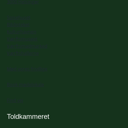
3000 Helsingør
Spisehuset
Biblioteket
Kulturhavnen
Værftsmuseet
Værftsmadmarked
Værftshallerne
Mød vores frivillige
Book mødelokale
Find vej
Toldkammeret