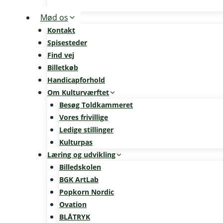
Mød os
Kontakt
Spisesteder
Find vej
Billetkøb
Handicapforhold
Om Kulturværftet
Besøg Toldkammeret
Vores frivillige
Ledige stillinger
Kulturpas
Læring og udvikling
Billedskolen
BGK ArtLab
Popkorn Nordic
Ovation
BLÅTRYK