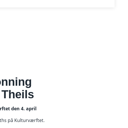
onning
 Theils
ftet den 4. april
iths på Kulturværftet.