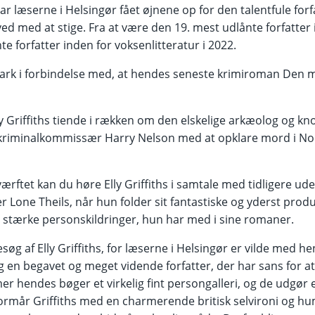
ar læserne i Helsingør fået øjnene op for den talentfule for
ed med at stige. Fra at være den 19. mest udlånte forfatter i 
te forfatter inden for voksenlitteratur i 2022.
rk i forbindelse med, at hendes seneste krimiroman Den
y Griffiths tiende i rækken om den elskelige arkæolog og kn
 kriminalkommissær Harry Nelson med at opklare mord i No
ærftet kan du høre Elly Griffiths i samtale med tidligere u
r Lone Theils, når hun folder sit fantastiske og yderst prod
 stærke personskildringer, hun har med i sine romaner.
besøg af Elly Griffiths, for læserne i Helsingør er vilde med 
g en begavet og meget vidende forfatter, der har sans for at
r hendes bøger et virkelig fint persongalleri, og de udgør e
ormår Griffiths med en charmerende britisk selvironi og h