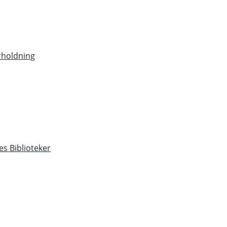
rholdning
s Biblioteker