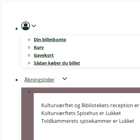
Skip
to
content
Din billetkonto
Kurv
Gavekort
Sådan køber du billet
Åbningstider
Kulturværftet og Bibliotekets reception e
Kulturværftets Spisehus er
Lukket
Toldkammerets spisekammer er
Lukket