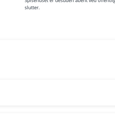
Spisehuset er desuden åbent ved offentli
slutter.