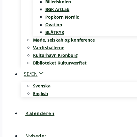
Billedskolen
BGK ArtLab
Popkorn Nordic
Ovation
BLÅTRYK
Møde, selskab og konference
Værftshallerne
Kulturhavn Kronborg
Biblioteket Kulturværftet
SE/EN
Svenska
English
Kalenderen
Nyheder