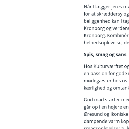
Når I lægger jeres mø
for at skræddersy o
beliggenhed kan I ta
Kronborg og verdensk
Kronborg. Kombinér 
helhedsoplevelse, de
Spis, smag og sans
Hos Kulturværftet o
en passion for gode
mødegæster hos os ka
kærlighed og omtank
God mad starter med 
går op i en højere e
Øresund og ikoniske K
dampende varm kop k
smagsoplevelser til l