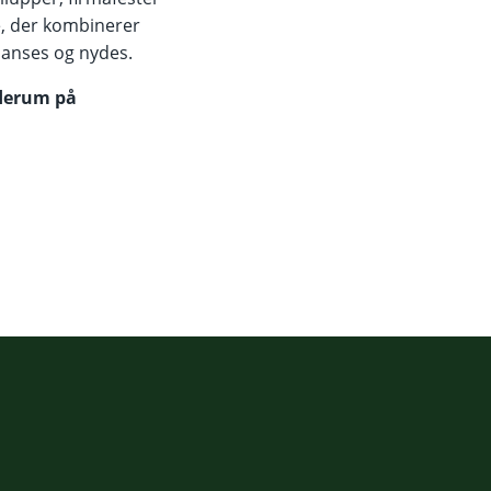
e, der kombinerer
sanses og nydes.
øderum på