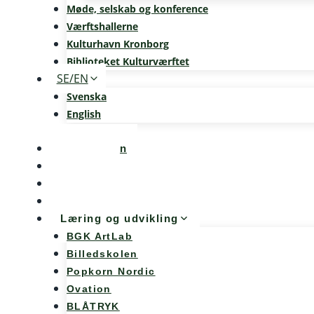
Møde, selskab og konference
Værftshallerne
Kulturhavn Kronborg
Biblioteket Kulturværftet
SE/EN
Svenska
English
Kalenderen
Nyheder
Møde og konference
Kunst og teknologi
Læring og udvikling
BGK ArtLab
Billedskolen
Popkorn Nordic
Ovation
BLÅTRYK