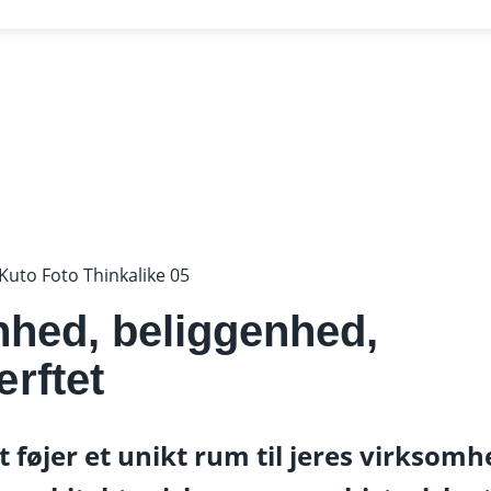
nhed, beliggenhed,
rftet
 føjer et unikt rum til jeres virksomh