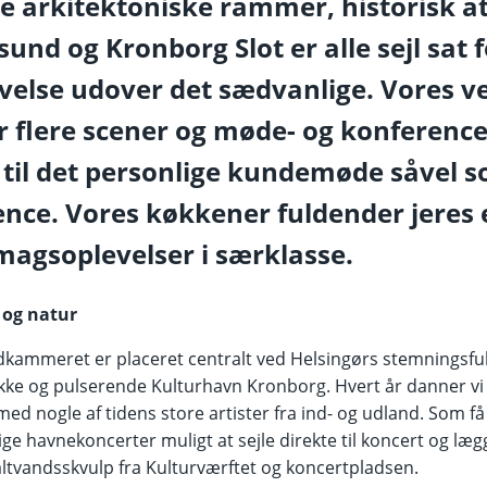
e arkitektoniske rammer, historisk 
esund og Kronborg Slot er alle sejl sat 
else udover det sædvanlige. Vores v
 flere scener og møde- og konferencef
 til det personlige kundemøde såvel s
ence. Vores køkkener fuldender jeres
magsoplevelser i særklasse.
 og natur
dkammeret er placeret centralt ved Helsingørs stemningsful
ke og pulserende Kulturhavn Kronborg. Hvert år danner v
d nogle af tidens store artister fra ind- og udland. Som f
ge havnekoncerter muligt at sejle direkte til koncert og lægge 
saltvandsskvulp fra Kulturværftet og koncertpladsen.