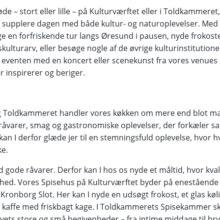
de – stort eller lille – på Kulturværftet eller i Toldkammeret
g supplere dagen med både kultur- og naturoplevelser. Med
ge en forfriskende tur langs Øresund i pausen, nyde frokoste
ulturarv, eller besøge nogle af de øvrige kulturinstitutione
eventen med en koncert eller scenekunst fra vores venues
r inspirerer og beriger.
g Toldkammeret handler vores køkken om mere end blot ma
 råvarer, smag og gastronomiske oplevelser, der forkæler s
n I derfor glæde jer til en stemningsfuld oplevelse, hvor h
e.
gode råvarer. Derfor kan I hos os nyde et måltid, hvor kvali
nhed. Vores Spisehus på Kulturværftet byder på enestående
ronborg Slot. Her kan I nyde en udsøgt frokost, et glas kølig
affe med friskbagt kage. I Toldkammerets Spisekammer sk
ivets store og små begivenheder – fra intime middage til bry