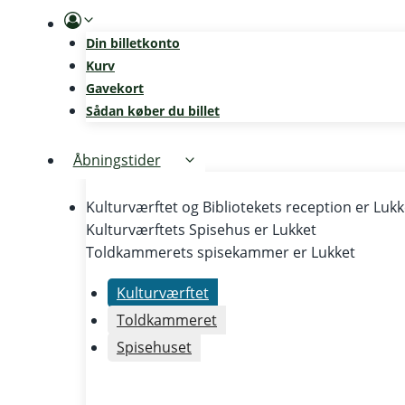
Skip
to
Din billetkonto
content
Kurv
Gavekort
Sådan køber du billet
Åbningstider
Kulturværftet og Bibliotekets reception er
Lukk
Kulturværftets Spisehus er
Lukket
Toldkammerets spisekammer er
Lukket
Kulturværftet
Toldkammeret
Spisehuset