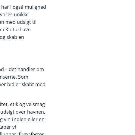
, har I også mulighed
 vores unikke
n med udsigt til
r i Kulturhavn
 og skab en
d – det handler om
anserne. Som
ver bid er skabt med
tet, etik og velsmag
 udsigt over havnen,
 vin i solen eller en
aber vi
llupper, firmafester