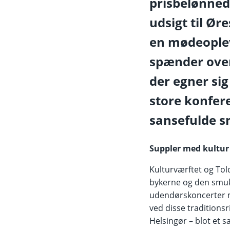
prisbelønned
udsigt til Ør
en mødeoplev
spænder over
der egner sig
store konfer
sansefulde s
Suppler med kultur
Kulturværftet og Tol
bykerne og den smuk
udendørskoncerter me
ved disse traditionsri
Helsingør – blot et 