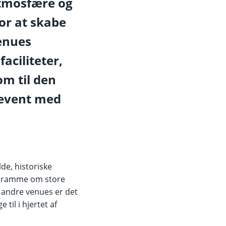
atmosfære og
for at skabe
enues
aciliteter,
om til den
 event med
de, historiske
i ramme om store
å andre venues er det
til i hjertet af