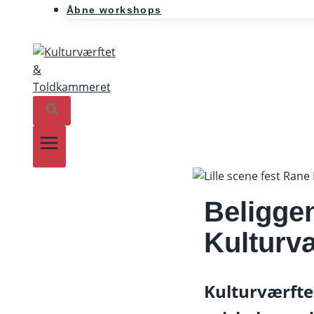
Åbne workshops
Beligge
Kulturvæ
Kulturværftet