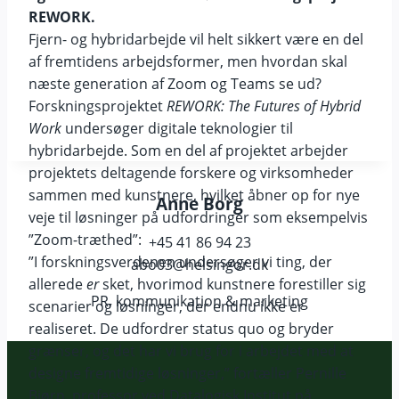
REWORK.
Fjern- og hybridarbejde vil helt sikkert være en del
af fremtidens arbejdsformer, men hvordan skal
næste generation af Zoom og Teams se ud?
Forskningsprojektet
REWORK: The Futures of Hybrid
Work
undersøger digitale teknologier til
hybridarbejde. Som en del af projektet arbejder
projektets deltagende forskere og virksomheder
sammen med kunstnere, hvilket åbner op for nye
Anne Borg
veje til løsninger på udfordringer som eksempelvis
”Zoom-træthed”:
+45 41 86 94 23
”I forskningsverdenen undersøger vi ting, der
abo03@helsingor.dk
allerede
er
sket, hvorimod kunstnere forestiller sig
PR, kommunikation & marketing
scenarier og løsninger, der endnu ikke er
realiseret. De udfordrer status quo og bryder
grænser, og det har vi brug for i arbejdet med at
designe fremtidige løsninger,” fortæller Pernille
Bjørn, professor ved Datalogisk Institut på