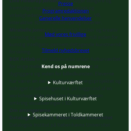
Line Finderup Jensen
undersøger tidligere og
Presse
fremtidige menneskelige oplevelser og
Programredaktionen
virkelighedens natur gennem videoer, VR,
Generelle henvendelser
interaktive 3D-animerede spil og malerier.
Mirabelle Jones
er kunstnerisk forsker og kreativ
Mød vores frivillige
teknolog og udforsker etiske spørgsmål inden for
kunstig intelligens gennem deltagende kunstnerisk
Tilmeld nyhedsbrevet
forskning.
BGK Artlab
er en uddannelse under Kulturværftet
Kend os på numrene
for unge mellem 15-25 år, som ønsker at
dygtiggøre sig inden for billedkunsten. Eleverne
har været en del af ReWork-forskningsprojektet og
Kulturværftet
bidraget til udstillingen bl.a. på baggrund af en
workshoprække med Line Finnerup Jensen
Spisehuset i Kulturværftet
omkring visualiseringer i 3D.
Om arrangørerne
Spisekammeret i Toldkammeret
Datalogisk Institut, Københavns Universitet
Datalogisk Institut på Københavns Universitet