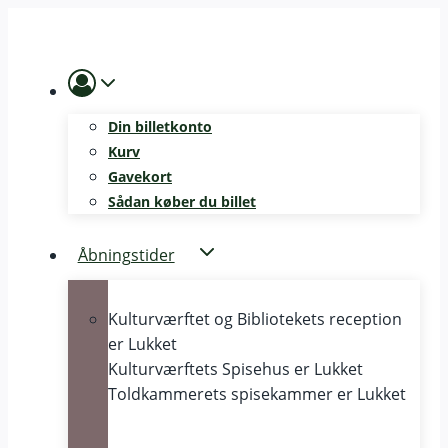
Skip
to
content
Din billetkonto
Kurv
Gavekort
Sådan køber du billet
Åbningstider
Kulturværftet og Bibliotekets reception
er
Lukket
Kulturværftets Spisehus er
Lukket
Toldkammerets spisekammer er
Lukket