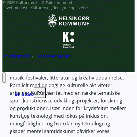
(DIKU) er Danmarks første datalogiske institut
© 2026 Kulturværftet & Toldkammeret
Lavet med ♥ til Kulturen og den gode oplevelse
etableret af Peter Naur i 1970. Siden da har
instituttets forskere og kandidater dannet
grundlag for samfundets accelererende
teknologiske transformation, og instituttets
forskningsmiljø og resultater har gjort det til et af
Europas førende og mest attraktive datalogiske
institutter.
Privatlivspolitik
/
Handelsbetingelser
Kulturværftet
Kulturværftet er Helsingørs kulturcenter for kunst,
musik, festivaler, litteratur og kreativ uddannelse.
Parallelt med de daglige kulturelle aktiviteter
Expand
arbejder Kulturværftet med en række tematiske
Billetkøb
child
spor, kunstneriske udviklingsprojekter, forskning
Din profil
menu
og produktioner, især inden for krydsfeltet mellem
Kurv
kunst og teknologi med fokus på inklusion,
Liveforbundet
mangfoldighed, og hvordan ny teknologi og
Gavekort
eksperimentel samtidskunst påvirker vores
Kalender