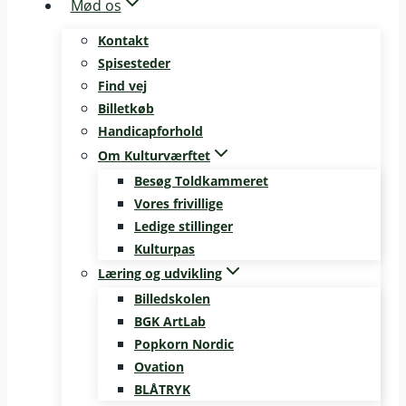
Mød os
Kontakt
Spisesteder
Find vej
Billetkøb
Handicapforhold
Om Kulturværftet
Besøg Toldkammeret
Vores frivillige
Ledige stillinger
Kulturpas
Læring og udvikling
Billedskolen
BGK ArtLab
Popkorn Nordic
Ovation
BLÅTRYK