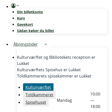
Skip
to
Din billetkonto
content
Kurv
Gavekort
Sådan køber du billet
Åbningstider
Kulturværftet og Bibliotekets reception er
Lukket
Kulturværftets Spisehus er
Lukket
Toldkammerets spisekammer er
Lukket
Kulturværftet
10:00
Toldkammeret
Mandag
—
Spisehuset
18:00