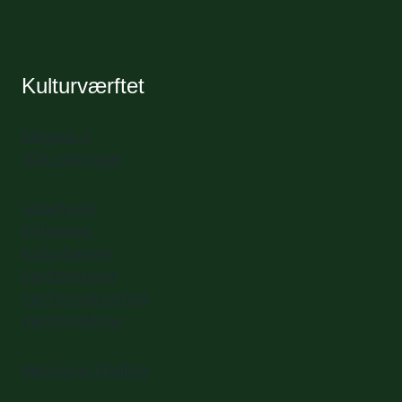
Kulturværftet
Allegade 2
3000 Helsingør
Spisehuset
Biblioteket
Kulturhavnen
Værftsmuseet
Værftsmadmarked
Værftshallerne
Mød vores frivillige