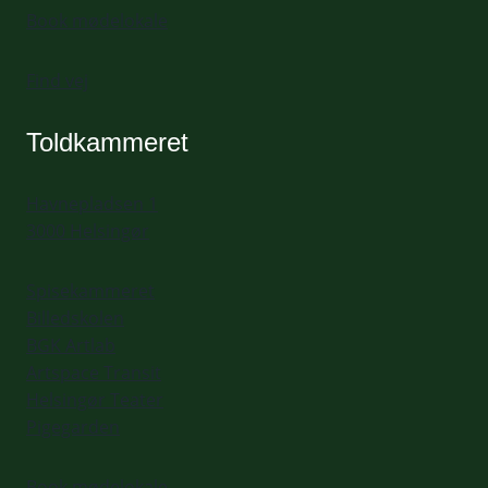
Book mødelokale
Find vej
Toldkammeret
Havnepladsen 1
3000 Helsingør
Spisekammeret
Billedskolen
BGK Artlab
Artspace Transit
Helsingør Teater
Pigegarden
Book mødelokale