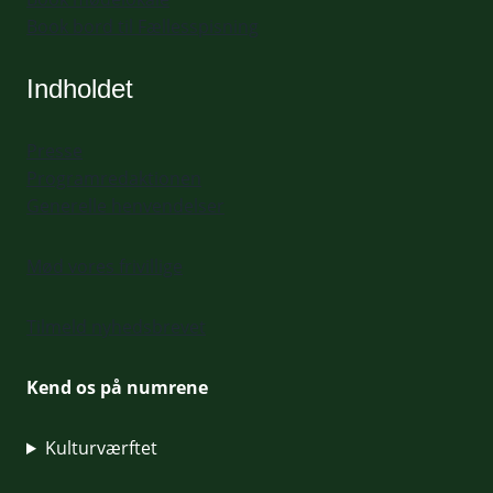
Book bord til Fællesspisning
Indholdet
Presse
Programredaktionen
Generelle henvendelser
Mød vores frivillige
Tilmeld nyhedsbrevet
Kend os på numrene
Kulturværftet