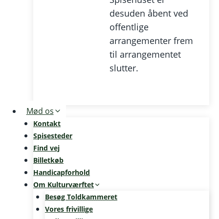
desuden åbent ved
offentlige
arrangementer frem
til arrangementet
slutter.
Mød os
Kontakt
Spisesteder
Find vej
Billetkøb
Handicapforhold
Om Kulturværftet
Besøg Toldkammeret
Vores frivillige