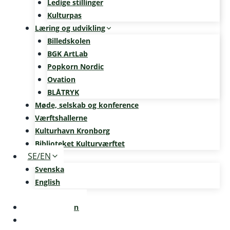
Ledige stillinger
Kulturpas
Læring og udvikling
Billedskolen
BGK ArtLab
Popkorn Nordic
Ovation
BLÅTRYK
Møde, selskab og konference
Værftshallerne
Kulturhavn Kronborg
Biblioteket Kulturværftet
SE/EN
Svenska
English
Kalenderen
Nyheder