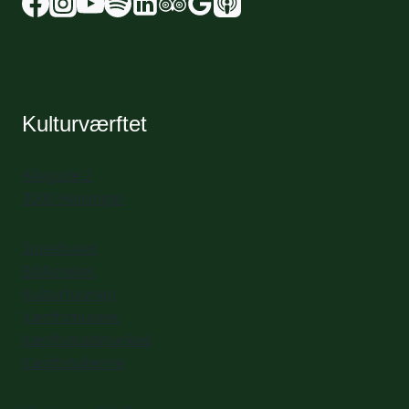
Kulturværftet
Allegade 2
3000 Helsingør
Spisehuset
Biblioteket
Kulturhavnen
Værftsmuseet
Værftsmadmarked
Værftshallerne