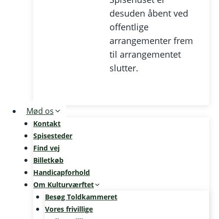
desuden åbent ved
offentlige
arrangementer frem
til arrangementet
slutter.
Mød os
Kontakt
Spisesteder
Find vej
Billetkøb
Handicapforhold
Om Kulturværftet
Besøg Toldkammeret
Vores frivillige