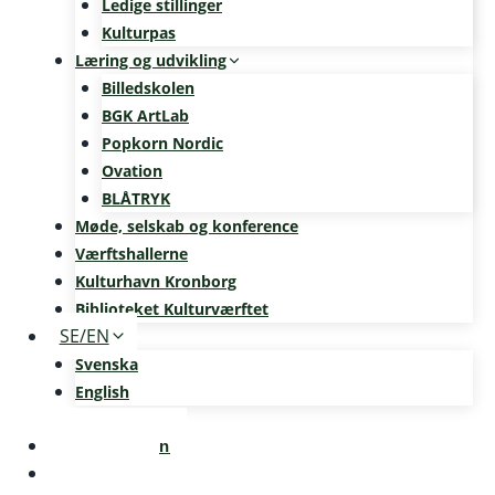
Ledige stillinger
Kulturpas
Læring og udvikling
Billedskolen
BGK ArtLab
Popkorn Nordic
Ovation
BLÅTRYK
Møde, selskab og konference
Værftshallerne
Kulturhavn Kronborg
Biblioteket Kulturværftet
SE/EN
Svenska
English
Kalenderen
Nyheder