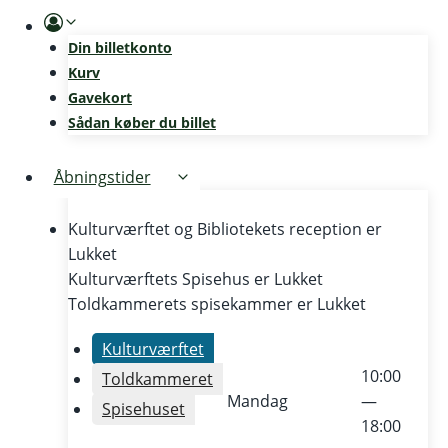
Skip
to
Din billetkonto
content
Kurv
Gavekort
Sådan køber du billet
Åbningstider
Kulturværftet og Bibliotekets reception er
Lukket
Kulturværftets Spisehus er
Lukket
Toldkammerets spisekammer er
Lukket
Kulturværftet
10:00
Toldkammeret
Mandag
—
Spisehuset
18:00