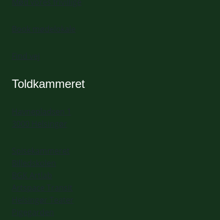
Mød vores frivillige
Book mødelokale
Find vej
Toldkammeret
Havnepladsen 1
3000 Helsingør
Spisekammeret
Billedskolen
BGK Artlab
Artspace Transit
Helsingør Teater
Pigegarden