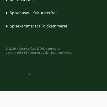
Spisehuset i Kulturværftet
Spisekammeret i Toldkammeret
© 2026 Kulturværftet & Toldkammeret
Lavet med ♥ til Kulturen og den gode oplevelse
Privatlivspolitik
/
Handelsbetingelser
Expand
Billetkøb