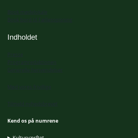
Book mødelokale
Book bord til Fællesspisning
Indholdet
Presse
Programredaktionen
Generelle henvendelser
Mød vores frivillige
Tilmeld nyhedsbrevet
Kend os på numrene
Kulturværftet