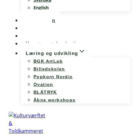
English
Kalenderen
Nyheder
Møde og konference
Kunst og teknologi
Læring og udvikling
BGK ArtLab
Billedskolen
Popkorn Nordic
Ovation
BLÅTRYK
Åbne workshops