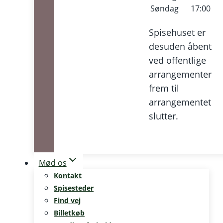
Søndag
17:00
Spisehuset er
desuden åbent
ved offentlige
arrangementer
frem til
arrangementet
slutter.
Mød os
Kontakt
Spisesteder
Find vej
Billetkøb