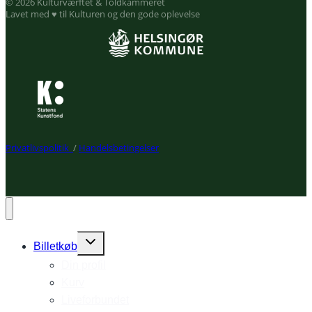
© 2026 Kulturværftet & Toldkammeret
Lavet med ♥ til Kulturen og den gode oplevelse
Privatlivspolitik
/
Handelsbetingelser
Expand
Billetkøb
child
Din profil
menu
Kurv
Liveforbundet