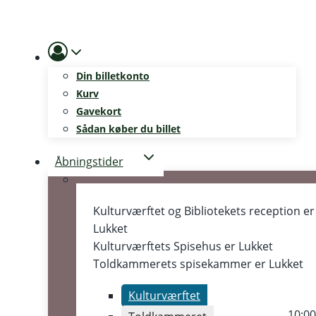
Skip
to
content
Din billetkonto
Kurv
Gavekort
Sådan køber du billet
Åbningstider
Kulturværftet og Bibliotekets reception er
Lukket
Kulturværftets Spisehus er
Lukket
Toldkammerets spisekammer er
Lukket
Kulturværftet
10:0