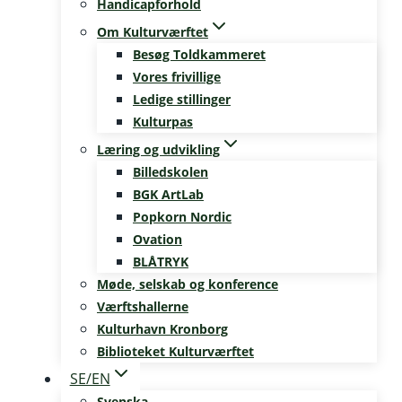
Handicapforhold
Om Kulturværftet
Besøg Toldkammeret
Vores frivillige
Ledige stillinger
Kulturpas
Læring og udvikling
Billedskolen
BGK ArtLab
Popkorn Nordic
Ovation
BLÅTRYK
Møde, selskab og konference
Værftshallerne
Kulturhavn Kronborg
Biblioteket Kulturværftet
SE/EN
Svenska