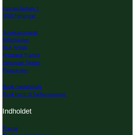
Havnepladsen 1
3000 Helsingør
Spisekammeret
Billedskolen
BGK Artlab
Artspace Transit
Helsingør Teater
Pigegarden
Book mødelokale
Book bord til Fællesspisning
Indholdet
Presse