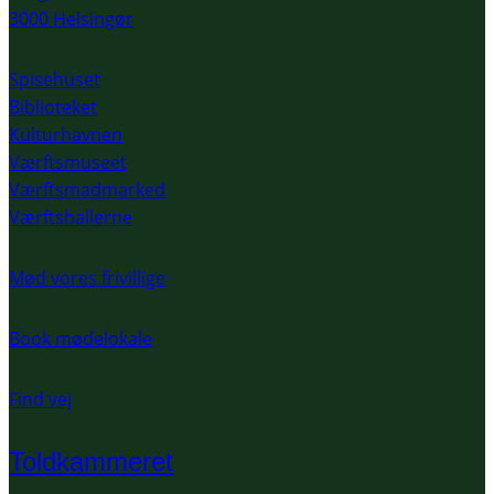
3000 Helsingør
Spisehuset
Biblioteket
Kulturhavnen
Værftsmuseet
Værftsmadmarked
Værftshallerne
Mød vores frivillige
Book mødelokale
Find vej
Toldkammeret