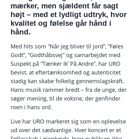
mærker, men sjældent får sagt
højt – med et lydligt udtryk, hvor
kvalitet og følelse går hånd i
hånd.
Med hits som “Når jeg bliver til jord”, “Føles
Godt”, “Godthåbsvej” og samarbejdet med
Suspekt på “Tænker Ik’ På Andre”, har URO
bevist, at eftertænksomhed og autenticitet
stadig kan skabe folkelig gennemslagskraft.
Hans musik rammer bredt – fra de unge, der
søger mening, til de voksne, der genfinder
roen i hans ord.
Live har URO markeret sig som en oplevelse
ud over det sædvanlige. Hver koncert er et
fællesskab i øjenhøjde, hvor publikum ikke