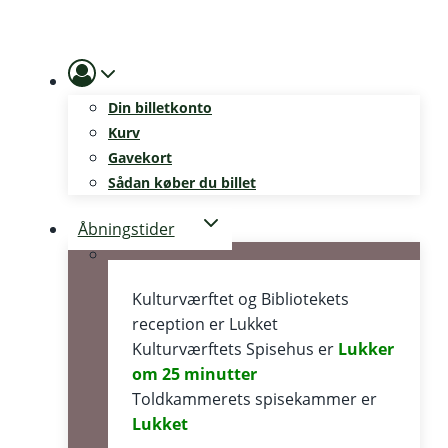
Skip
to
content
Din billetkonto
Kurv
Gavekort
Sådan køber du billet
Åbningstider
Kulturværftet og Bibliotekets
reception er
Lukket
Kulturværftets Spisehus er
Lukker
om 25 minutter
Toldkammerets spisekammer er
Lukket