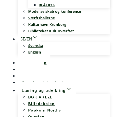
BLÅTRYK
Møde, selskab og konference
Værftshallerne
Kulturhavn Kronborg
Biblioteket Kulturværftet
SE/EN
Svenska
English
Kalenderen
Nyheder
Møde og konference
Kunst og teknologi
Læring og udvikling
BGK ArtLab
Billedskolen
Popkorn Nordic
Ovation