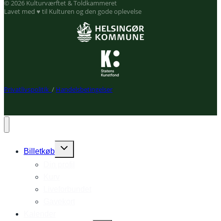
© 2026 Kulturværftet & Toldkammeret
Lavet med ♥ til Kulturen og den gode oplevelse
Privatlivspolitik
/
Handelsbetingelser
Expand
Billetkøb
child
Din profil
menu
Kurv
Liveforbundet
Gavekort
Kalender