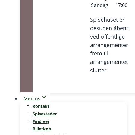
Søndag
17:00
Spisehuset er
desuden åbent
ved offentlige
arrangementer
frem til
arrangementet
slutter.
Mød os
Kontakt
Spisesteder
Find vej
Billetkøb