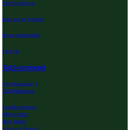
Værftshallerne
Mød vores frivillige
Book mødelokale
Find vej
Toldkammeret
Havnepladsen 1
3000 Helsingør
Spisekammeret
Billedskolen
BGK Artlab
Artspace Transit