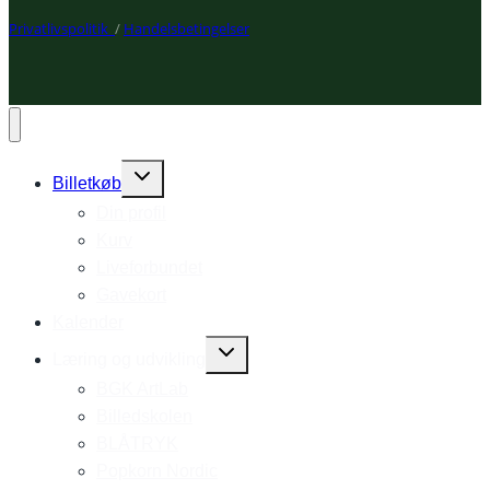
Privatlivspolitik
/
Handelsbetingelser
Expand
Billetkøb
child
Din profil
menu
Kurv
Liveforbundet
Gavekort
Kalender
Expand
Læring og udvikling
child
BGK ArtLab
menu
Billedskolen
BLÅTRYK
Popkorn Nordic