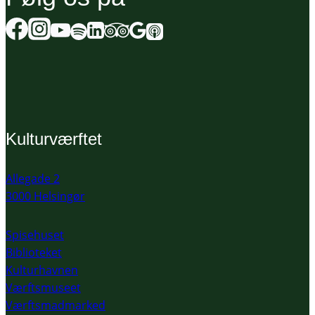
Kulturværftet
Allegade 2
3000 Helsingør
Spisehuset
Biblioteket
Kulturhavnen
Værftsmuseet
Værftsmadmarked