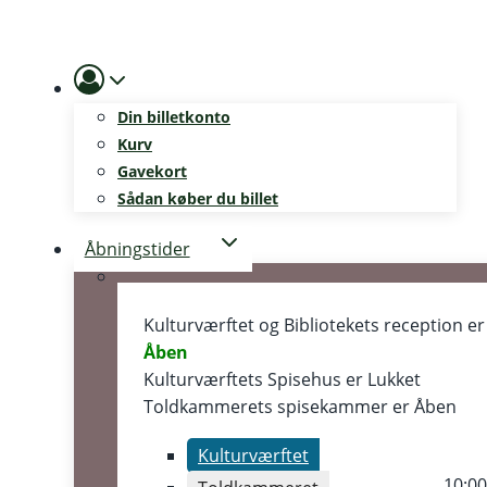
Skip
to
content
Din billetkonto
Kurv
Gavekort
Sådan køber du billet
Åbningstider
Kulturværftet og Bibliotekets reception er
Åben
Kulturværftets Spisehus er
Lukket
Toldkammerets spisekammer er
Åben
Kulturværftet
10:0