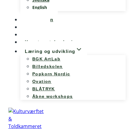
English
Kalenderen
Nyheder
Møde og konference
Kunst og teknologi
Læring og udvikling
BGK ArtLab
Billedskolen
Popkorn Nordic
Ovation
BLÅTRYK
Åbne workshops