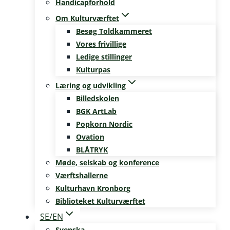
Handicapforhold
Om Kulturværftet
Besøg Toldkammeret
Vores frivillige
Ledige stillinger
Kulturpas
Læring og udvikling
Billedskolen
BGK ArtLab
Popkorn Nordic
Ovation
BLÅTRYK
Møde, selskab og konference
Værftshallerne
Kulturhavn Kronborg
Biblioteket Kulturværftet
SE/EN
Svenska