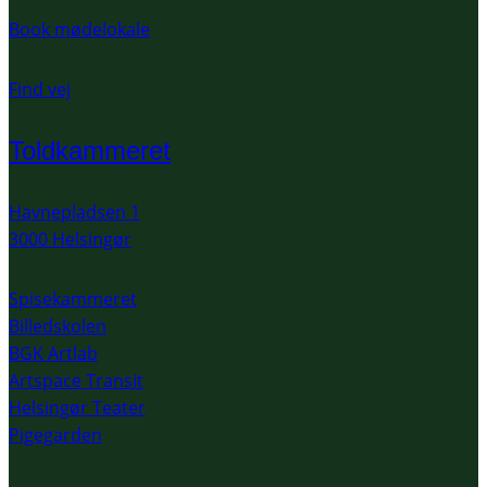
Book mødelokale
Find vej
Toldkammeret
Havnepladsen 1
3000 Helsingør
Spisekammeret
Billedskolen
BGK Artlab
Artspace Transit
Helsingør Teater
Pigegarden