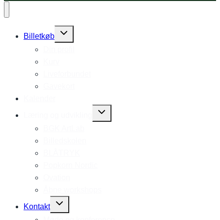
Expand
Billetkøb
child
Din profil
menu
Kurv
Liveforbundet
Gavekort
Kalender
Expand
Læring og udvikling
child
BGK ArtLab
menu
Billedskolen
BLÅTRYK
Popkorn Nordic
Ovation
Åbne workshops
Expand
Kontakt
child
Møde og konference