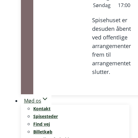
Søndag
17:00
Spisehuset er
desuden åbent
ved offentlige
arrangementer
frem til
arrangementet
slutter.
Mød os
Kontakt
Spisesteder
Find vej
Billetkøb