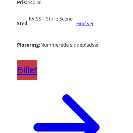
Pris:
440 kr.
KV SS – Store Scene
Sted:
–
Find vej
Placering:
Nummerede siddepladser
Billet