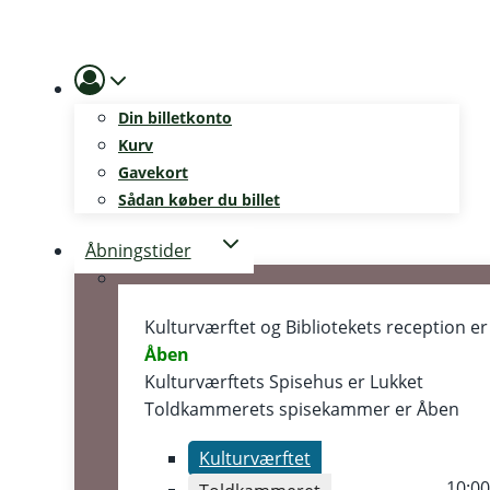
Skip
to
content
Din billetkonto
Kurv
Gavekort
Sådan køber du billet
Åbningstider
Kulturværftet og Bibliotekets reception er
Åben
Kulturværftets Spisehus er
Lukket
Toldkammerets spisekammer er
Åben
Kulturværftet
10:0