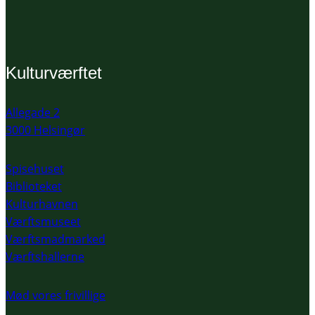
Kulturværftet
Allegade 2
3000 Helsingør
Spisehuset
Biblioteket
Kulturhavnen
Værftsmuseet
Værftsmadmarked
Værftshallerne
Mød vores frivillige