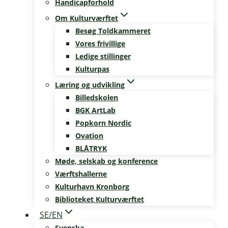
Handicapforhold
Om Kulturværftet
Besøg Toldkammeret
Vores frivillige
Ledige stillinger
Kulturpas
Læring og udvikling
Billedskolen
BGK ArtLab
Popkorn Nordic
Ovation
BLÅTRYK
Møde, selskab og konference
Værftshallerne
Kulturhavn Kronborg
Biblioteket Kulturværftet
SE/EN
Svenska