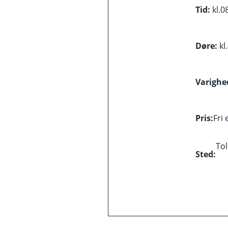
Tid:
kl.
0
Døre:
kl.
Varighe
Pris:
Fri
To
Sted: