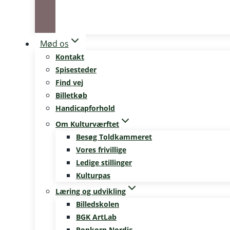
Mød os
Kontakt
Spisesteder
Find vej
Billetkøb
Handicapforhold
Om Kulturværftet
Besøg Toldkammeret
Vores frivillige
Ledige stillinger
Kulturpas
Læring og udvikling
Billedskolen
BGK ArtLab
Popkorn Nordic