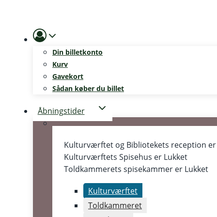
Skip
to
content
Din billetkonto
Kurv
Gavekort
Sådan køber du billet
Åbningstider
Kulturværftet og Bibliotekets reception e
Kulturværftets Spisehus er
Lukket
Toldkammerets spisekammer er
Lukket
Kulturværftet
Toldkammeret