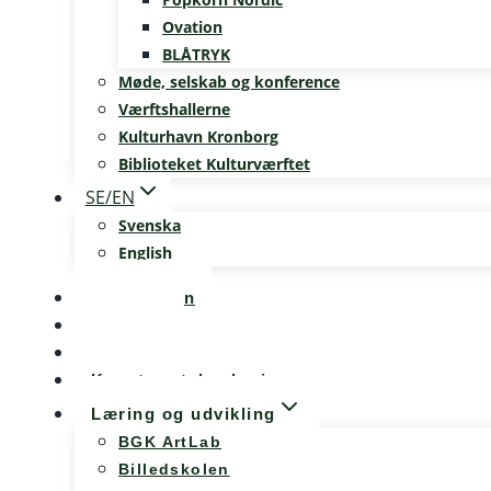
Ovation
BLÅTRYK
Møde, selskab og konference
Værftshallerne
Kulturhavn Kronborg
Biblioteket Kulturværftet
SE/EN
Svenska
English
Kalenderen
Nyheder
Møde og konference
Kunst og teknologi
Læring og udvikling
BGK ArtLab
Billedskolen