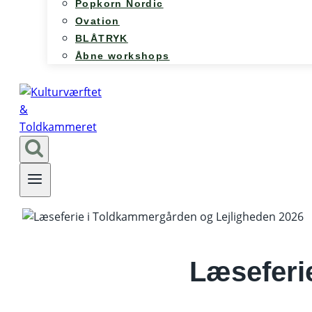
Popkorn Nordic
Ovation
BLÅTRYK
Åbne workshops
Læseferie