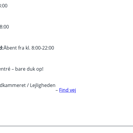
8:00
8:00
d:
Åbent fra kl. 8:00-22:00
 entré – bare duk op!
ldkammeret / Lejligheden
–
Find vej