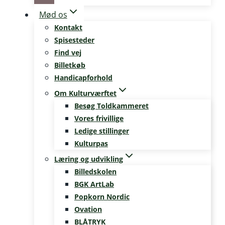
Mød os
Kontakt
Spisesteder
Find vej
Billetkøb
Handicapforhold
Om Kulturværftet
Besøg Toldkammeret
Vores frivillige
Ledige stillinger
Kulturpas
Læring og udvikling
Billedskolen
BGK ArtLab
Popkorn Nordic
Ovation
BLÅTRYK