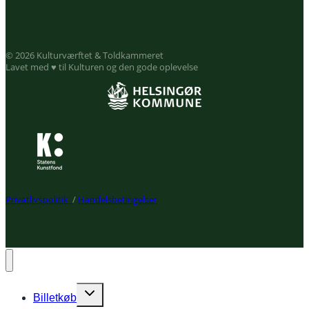
© 2026 Kulturværftet & Toldkammeret
Lavet med ♥ til Kulturen og den gode oplevelse
Privatlivspolitik
/
Handelsbetingelser
Expand
Billetkøb
child