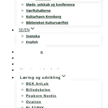
Møde, selskab og konference
Værftshallerne
Kulturhavn Kronborg
Biblioteket Kulturværftet
SE/EN
Svenska
English
Kalenderen
Nyheder
Møde og konference
Kunst og teknologi
Læring og udvikling
BGK ArtLab
Billedskolen
Popkorn Nordic
Ovation
BLÅTRYK