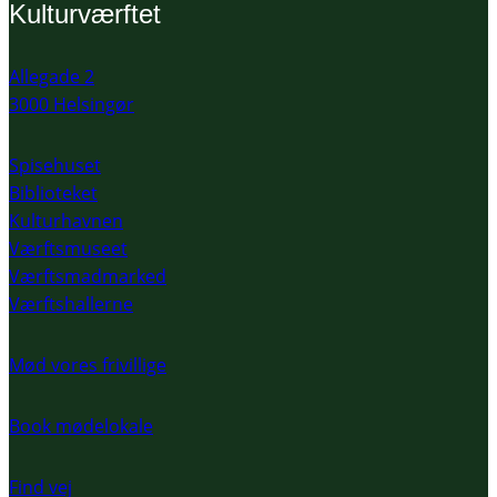
Kulturværftet
Allegade 2
3000 Helsingør
Spisehuset
Biblioteket
Kulturhavnen
Værftsmuseet
Værftsmadmarked
Værftshallerne
Mød vores frivillige
Book mødelokale
Find vej