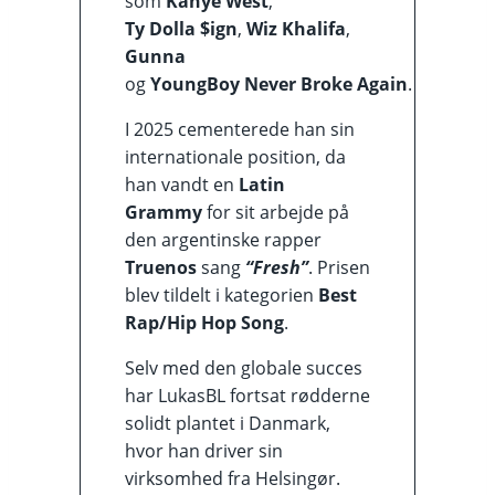
som
Kanye West
,
Ty Dolla $ign
,
Wiz Khalifa
,
Gunna
og
YoungBoy Never Broke Again
.
I 2025 cementerede han sin
internationale position, da
han vandt en
Latin
Grammy
for sit arbejde på
den argentinske rapper
Truenos
sang
“Fresh”
. Prisen
blev tildelt i kategorien
Best
Rap/Hip Hop Song
.
Selv med den globale succes
har LukasBL fortsat rødderne
solidt plantet i Danmark,
hvor han driver sin
virksomhed fra Helsingør.