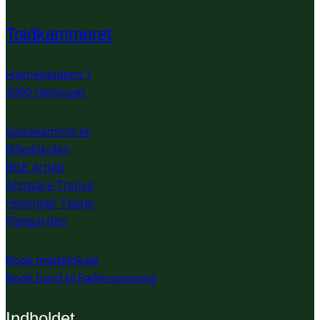
Toldkammeret
Havnepladsen 1
3000 Helsingør
Spisekammeret
Billedskolen
BGK Artlab
Artspace Transit
Helsingør Teater
Pigegarden
Book mødelokale
Book bord til Fællesspisning
Indholdet