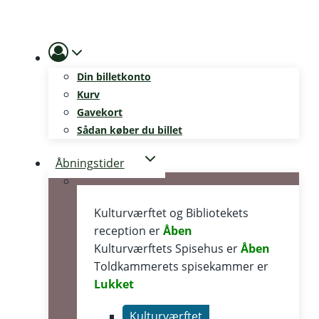
Skip
to
content
Din billetkonto
Kurv
Gavekort
Sådan køber du billet
Åbningstider
Kulturværftet og Bibliotekets
reception er
Åben
Kulturværftets Spisehus er
Åben
Toldkammerets spisekammer er
Lukket
Kulturværftet