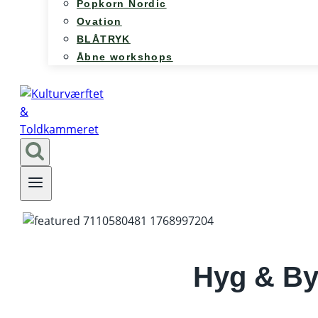
Popkorn Nordic
Ovation
BLÅTRYK
Åbne workshops
Hyg & B