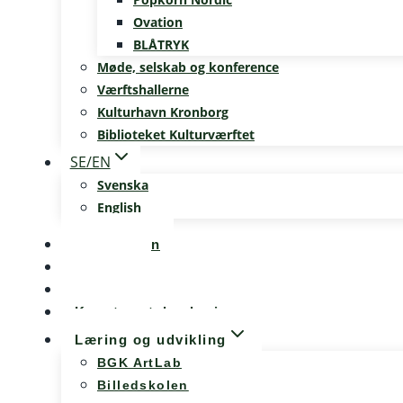
Ovation
BLÅTRYK
Møde, selskab og konference
Værftshallerne
Kulturhavn Kronborg
Biblioteket Kulturværftet
SE/EN
Svenska
English
Kalenderen
Nyheder
Møde og konference
Kunst og teknologi
Læring og udvikling
BGK ArtLab
Billedskolen