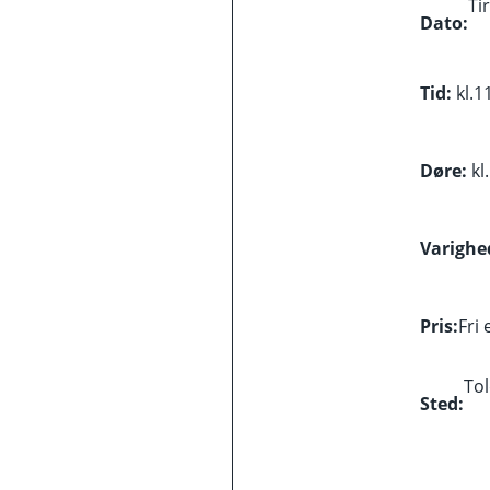
Ti
Dato:
Tid:
kl.
1
Døre:
kl.
Varighe
Pris:
Fri
To
Sted: