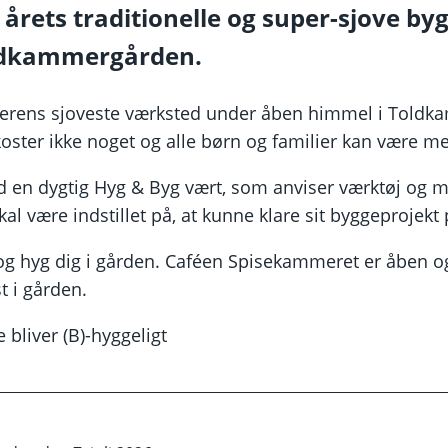
årets traditionelle og super-sjove b
oldkammergården.
erens sjoveste værksted under åben himmel i Toldk
 koster ikke noget og alle børn og familier kan være m
en dygtig Hyg & Byg vært, som anviser værktøj og ma
kal være indstillet på, at kunne klare sit byggeprojek
 hyg dig i gården. Caféen Spisekammeret er åben o
t i gården.
 bliver (B)-hyggeligt