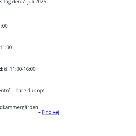
rsdag den 7. juli 2026
1:00
11:00
d:
kl. 11:00-16:00
 entré – bare duk op!
ldkammergården
–
Find vej