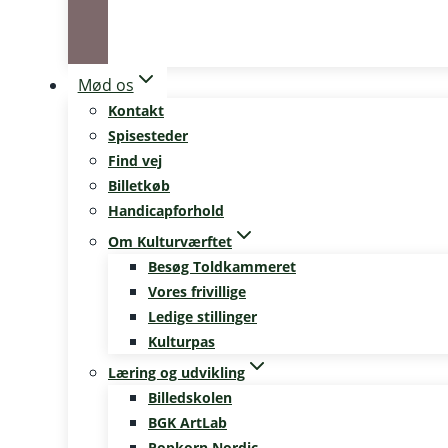
Mød os
Kontakt
Spisesteder
Find vej
Billetkøb
Handicapforhold
Om Kulturværftet
Besøg Toldkammeret
Vores frivillige
Ledige stillinger
Kulturpas
Læring og udvikling
Billedskolen
BGK ArtLab
Popkorn Nordic