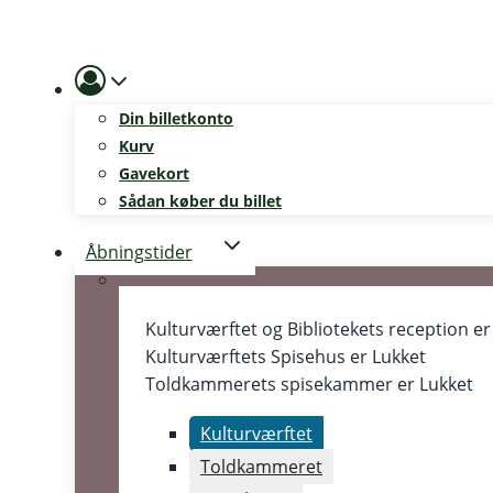
Skip
to
content
Din billetkonto
Kurv
Gavekort
Sådan køber du billet
Åbningstider
Kulturværftet og Bibliotekets reception e
Kulturværftets Spisehus er
Lukket
Toldkammerets spisekammer er
Lukket
Kulturværftet
Toldkammeret