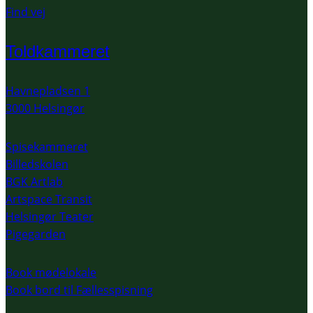
Find vej
Toldkammeret
Havnepladsen 1
3000 Helsingør
Spisekammeret
Billedskolen
BGK Artlab
Artspace Transit
Helsingør Teater
Pigegarden
Book mødelokale
Book bord til Fællesspisning