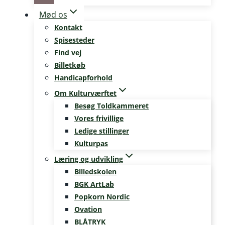
Mød os
Kontakt
Spisesteder
Find vej
Billetkøb
Handicapforhold
Om Kulturværftet
Besøg Toldkammeret
Vores frivillige
Ledige stillinger
Kulturpas
Læring og udvikling
Billedskolen
BGK ArtLab
Popkorn Nordic
Ovation
BLÅTRYK