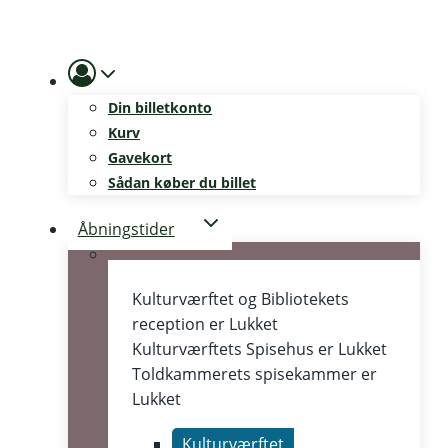
Skip
to
content
Din billetkonto
Kurv
Gavekort
Sådan køber du billet
Åbningstider
Kulturværftet og Bibliotekets
reception er
Lukket
Kulturværftets Spisehus er
Lukket
Toldkammerets spisekammer er
Lukket
Kulturværftet