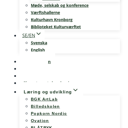
Møde, selskab og konference
Værftshallerne
Kulturhavn Kronborg
Biblioteket Kulturværftet
SE/EN
Svenska
English
Kalenderen
Nyheder
Møde og konference
Kunst og teknologi
Læring og udvikling
BGK ArtLab
Billedskolen
Popkorn Nordic
Ovation
BLÅTRYK