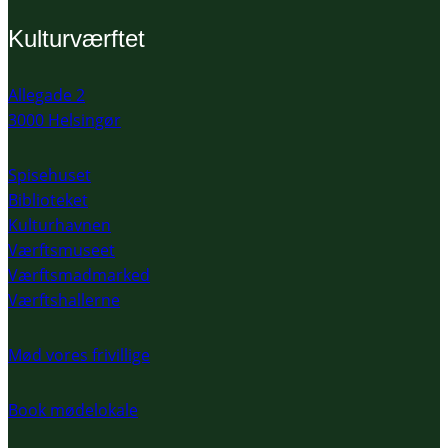
Kulturværftet
Allegade 2
3000 Helsingør
Spisehuset
Biblioteket
Kulturhavnen
Værftsmuseet
Værftsmadmarked
Værftshallerne
Mød vores frivillige
Book mødelokale