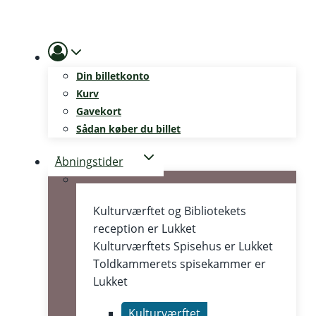
Skip
to
content
Din billetkonto
Kurv
Gavekort
Sådan køber du billet
Åbningstider
Kulturværftet og Bibliotekets
reception er
Lukket
Kulturværftets Spisehus er
Lukket
Toldkammerets spisekammer er
Lukket
Kulturværftet