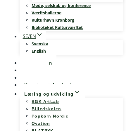
Møde, selskab og konference
Værftshallerne
Kulturhavn Kronborg
Biblioteket Kulturværftet
SE/EN
Svenska
English
Kalenderen
Nyheder
Møde og konference
Kunst og teknologi
Læring og udvikling
BGK ArtLab
Billedskolen
Popkorn Nordic
Ovation
BLÅTRYK