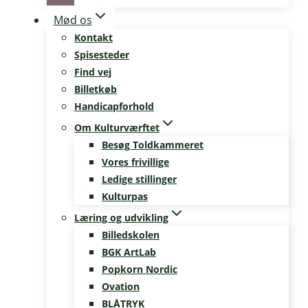
Mød os
Kontakt
Spisesteder
Find vej
Billetkøb
Handicapforhold
Om Kulturværftet
Besøg Toldkammeret
Vores frivillige
Ledige stillinger
Kulturpas
Læring og udvikling
Billedskolen
BGK ArtLab
Popkorn Nordic
Ovation
BLÅTRYK