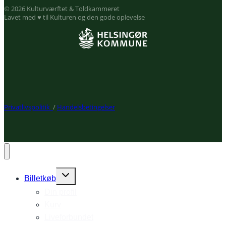
© 2026 Kulturværftet & Toldkammeret
Lavet med ♥ til Kulturen og den gode oplevelse
Privatlivspolitik
/
Handelsbetingelser
Expand
Billetkøb
child
Din profil
menu
Kurv
Liveforbundet