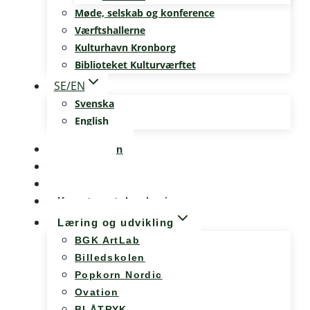
Møde, selskab og konference
Værftshallerne
Kulturhavn Kronborg
Biblioteket Kulturværftet
SE/EN
Svenska
English
Kalenderen
Nyheder
Møde og konference
Kunst og teknologi
Læring og udvikling
BGK ArtLab
Billedskolen
Popkorn Nordic
Ovation
BLÅTRYK