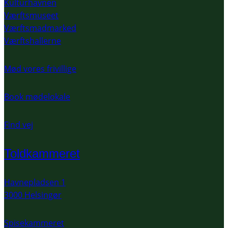
Kulturhavnen
Værftsmuseet
Værftsmadmarked
Værftshallerne
Mød vores frivillige
Book mødelokale
Find vej
Toldkammeret
Havnepladsen 1
3000 Helsingør
Spisekammeret