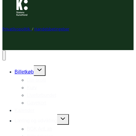
Privatlivspolitik
/
Handelsbetingelser
Expand
Billetkøb
child
Din profil
menu
Kurv
Liveforbundet
Gavekort
Kalender
Expand
Læring og udvikling
child
BGK ArtLab
menu