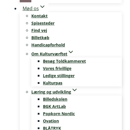
Mød os
Kontakt
Spisesteder
Find vej
Billetkøb
Handicapforhold
Om Kulturværftet
Besøg Toldkammeret
Vores frivillige
Ledige stillinger
Kulturpas
Læring og udvikling
Billedskolen
BGK ArtLab
Popkorn Nordic
Ovation
BLÅTRYK