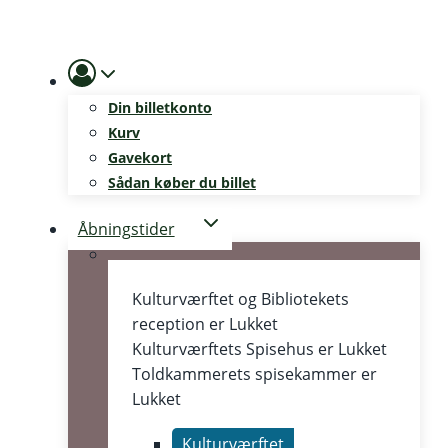
Skip
to
content
Din billetkonto
Kurv
Gavekort
Sådan køber du billet
Åbningstider
Kulturværftet og Bibliotekets
reception er
Lukket
Kulturværftets Spisehus er
Lukket
Toldkammerets spisekammer er
Lukket
Kulturværftet