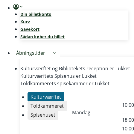
Skip
to
Din billetkonto
content
Kurv
Gavekort
Sådan køber du billet
Åbningstider
Kulturværftet og Bibliotekets reception er
Lukket
Kulturværftets Spisehus er
Lukket
Toldkammerets spisekammer er
Lukket
Kulturværftet
10:0
Toldkammeret
Mandag
—
Spisehuset
18:0
10:0