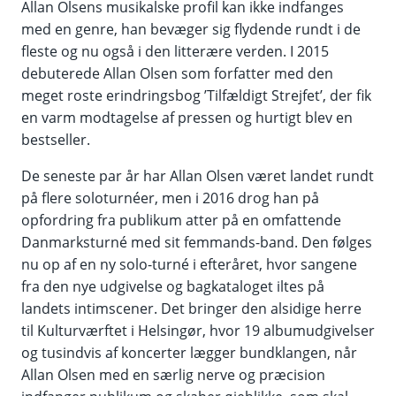
Allan Olsens musikalske profil kan ikke indfanges
med en genre, han bevæger sig flydende rundt i de
fleste og nu også i den litterære verden. I 2015
debuterede Allan Olsen som forfatter med den
meget roste erindringsbog ’Tilfældigt Strejfet’, der fik
en varm modtagelse af pressen og hurtigt blev en
bestseller.
De seneste par år har Allan Olsen været landet rundt
på flere soloturnéer, men i 2016 drog han på
opfordring fra publikum atter på en omfattende
Danmarksturné med sit femmands-band. Den følges
nu op af en ny solo-turné i efteråret, hvor sangene
fra den nye udgivelse og bagkataloget iltes på
landets intimscener. Det bringer den alsidige herre
til Kulturværftet i Helsingør, hvor 19 albumudgivelser
og tusindvis af koncerter lægger bundklangen, når
Allan Olsen med en særlig nerve og præcision