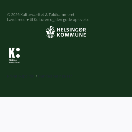
© 2026 Kulturværftet & Toldkammeret
Lavet med ♥ til Kulturen og den gode oplevelse
Privatlivspolitik
/
Handelsbetingelser
Expand
Billetkøb
child
Din profil
menu
Kurv