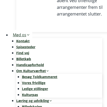
åbent ved offentlige
arrangementer frem til
arrangementet slutter.
Mød os
Kontakt
Spisesteder
Find vej
Billetkøb
Handicapforhold
Om Kulturværftet
Besøg Toldkammeret
Vores frivillige
Ledige stillinger
Kulturpas
Læring og udvikling
Billedskolen