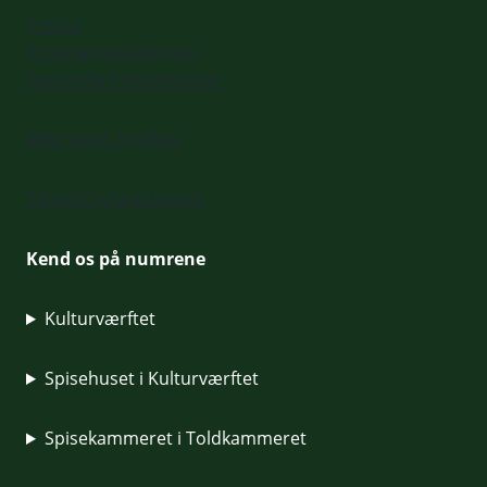
Presse
Programredaktionen
Generelle henvendelser
Mød vores frivillige
Tilmeld nyhedsbrevet
Kend os på numrene
Kulturværftet
Spisehuset i Kulturværftet
Spisekammeret i Toldkammeret