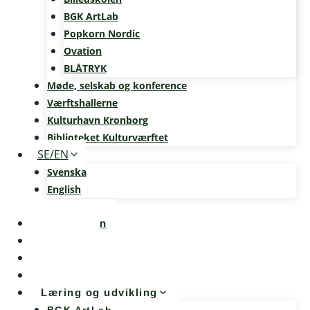
BGK ArtLab
Popkorn Nordic
Ovation
BLÅTRYK
Møde, selskab og konference
Værftshallerne
Kulturhavn Kronborg
Biblioteket Kulturværftet
SE/EN
Svenska
English
Kalenderen
Nyheder
Møde og konference
Kunst og teknologi
Læring og udvikling