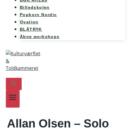
BGK ArtLab
Billedskolen
Popkorn Nordic
Ovation
BLÅTRYK
Åbne workshops
​Allan Olsen – Solo