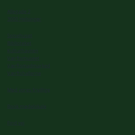
Allegade 2
3000 Helsingør
Spisehuset
Biblioteket
Kulturhavnen
Værftsmuseet
Værftsmadmarked
Værftshallerne
Mød vores frivillige
Book mødelokale
Find vej