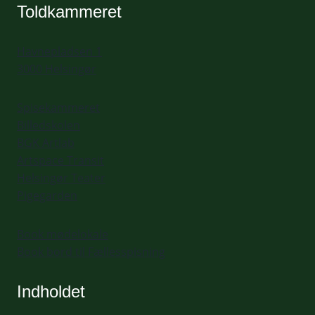
Toldkammeret
Havnepladsen 1
3000 Helsingør
Spisekammeret
Billedskolen
BGK Artlab
Artspace Transit
Helsingør Teater
Pigegarden
Book mødelokale
Book bord til Fællesspisning
Indholdet