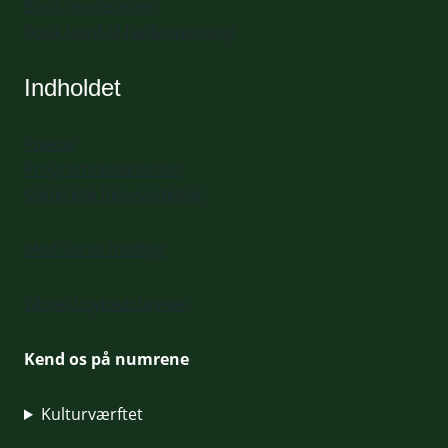
Book mødelokale
Book bord til Fællesspisning
Indholdet
Presse
Programredaktionen
Generelle henvendelser
Mød vores frivillige
Tilmeld nyhedsbrevet
Kend os på numrene
Kulturværftet