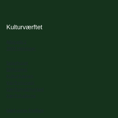
Kulturværftet
Allegade 2
3000 Helsingør
Spisehuset
Biblioteket
Kulturhavnen
Værftsmuseet
Værftsmadmarked
Værftshallerne
Mød vores frivillige