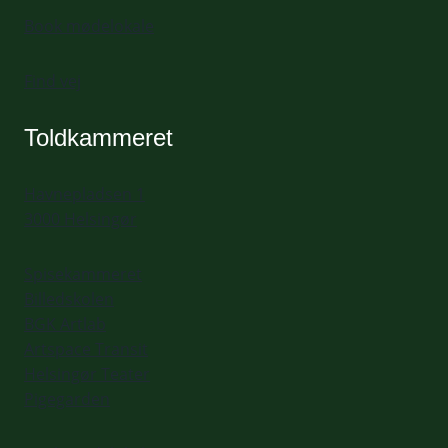
Book mødelokale
Find vej
Toldkammeret
Havnepladsen 1
3000 Helsingør
Spisekammeret
Billedskolen
BGK Artlab
Artspace Transit
Helsingør Teater
Pigegarden