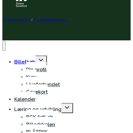
Privatlivspolitik
/
Handelsbetingelser
Expand
Billetkøb
child
Din profil
menu
Kurv
Liveforbundet
Gavekort
Kalender
Expand
Læring og udvikling
child
BGK ArtLab
menu
Billedskolen
BLÅTRYK