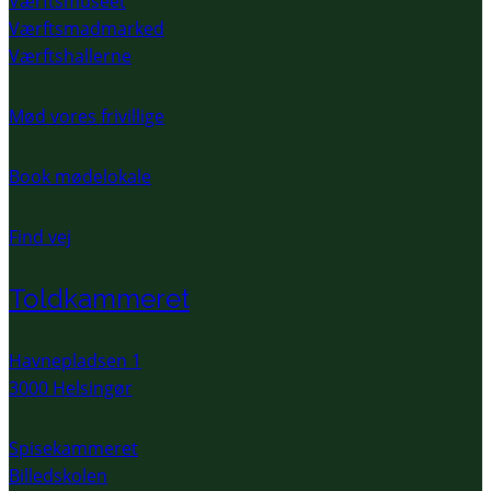
Værftsmuseet
Værftsmadmarked
Værftshallerne
Mød vores frivillige
Book mødelokale
Find vej
Toldkammeret
Havnepladsen 1
3000 Helsingør
Spisekammeret
Billedskolen