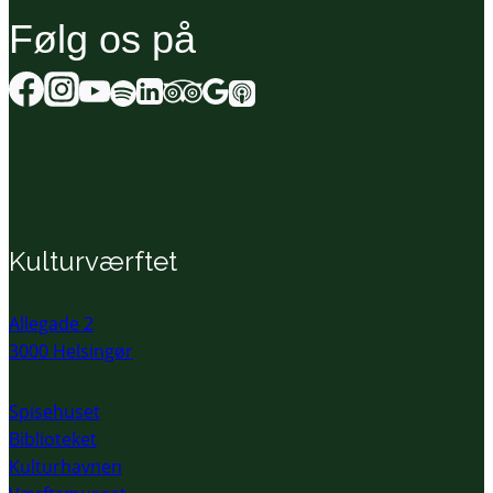
Følg os på
Kulturværftet
Allegade 2
3000 Helsingør
Spisehuset
Biblioteket
Kulturhavnen