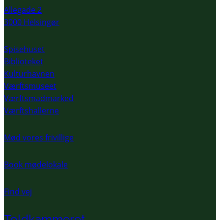
Allegade 2
3000 Helsingør
Spisehuset
Biblioteket
Kulturhavnen
Værftsmuseet
Værftsmadmarked
Værftshallerne
Mød vores frivillige
Book mødelokale
Find vej
Toldkammeret