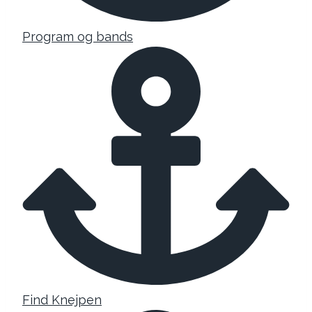
Program og bands
Find Knejpen