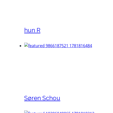
hun R
Søren Schou