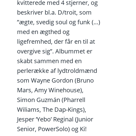
kvitterede med 4 stjerner, og
beskriver bl.a. D/troit, som
”ægte, svedig soul og funk (…)
med en ægthed og
ligefremhed, der får en til at
overgive sig”. Albummet er
skabt sammen med en
perlerække af lydtroldmænd
som Wayne Gordon (Bruno
Mars, Amy Winehouse),
Simon Guzmán (Pharrell
Wiliams, The Dap-Kings),
Jesper ‘Yebo’ Reginal (Junior
Senior, PowerSolo) og Ki!