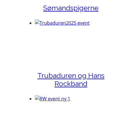
rne
 Hans