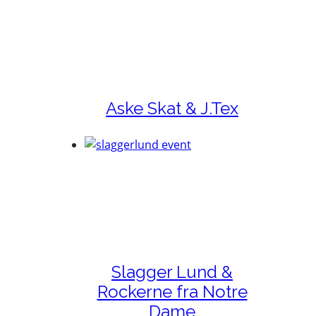
Tex
 &
otre