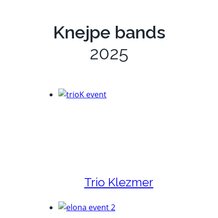
Knejpe bands
2025
r