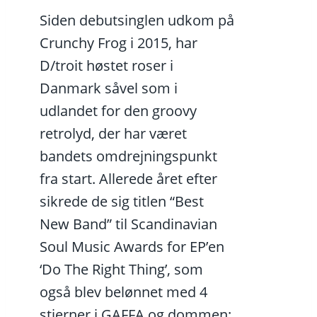
Siden debutsinglen udkom på
Crunchy Frog i 2015, har
D/troit høstet roser i
Danmark såvel som i
udlandet for den groovy
retrolyd, der har været
bandets omdrejningspunkt
fra start. Allerede året efter
sikrede de sig titlen “Best
New Band” til Scandinavian
Soul Music Awards for EP’en
‘Do The Right Thing’, som
også blev belønnet med 4
stjerner i GAFFA og dommen: